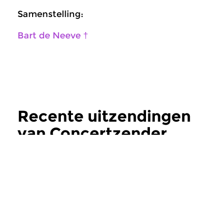
Samenstelling:
Bart de Neeve †
Recente uitzendingen
van Concertzender
Archief
meer
Wereld
Wereld