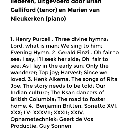
liederen, uitgevoerd door Brian
Galliford (tenor) en Marien van
Nieukerken (piano)
1. Henry Purcell . Three divine hymns:
Lord, what is man; We sing to him;
Evening Hymn. 2. Gerald Finzi . Oh fair to
see: I say, I’ll seek her side; Oh fair to
see; As I lay in the early sun; Only the
wanderer; Top joy; Harvest; Since we
loved. 3. Henk Alkema. The songs of Rita
Joe: The story needs to be told; Our
Indian culture; The Ksan dancers of
British Columbia; The road to foster
home. 4. Benjamin Britten. Sonetto XVI;
XXX; LV; XXXVII; XXXII; XXIV.
Opnametechniek: Geert de Vos
Productie: Guy Sonnen