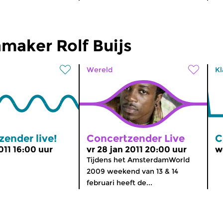
aker Rolf Buijs
Wereld
Kl
ender live!
Concertzender Live
C
2011 16:00 uur
vr 28 jan 2011 20:00 uur
w
Tijdens het AmsterdamWorld
2009 weekend van 13 & 14
februari heeft de...