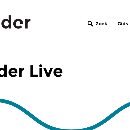
Zoek
Gids
er Live