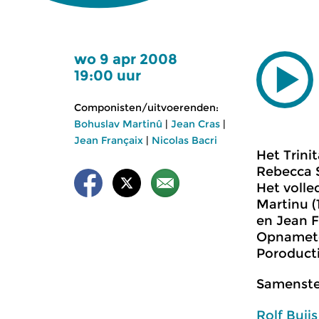
wo 9 apr 2008
19:00 uur
Componisten/uitvoerenden:
Bohuslav Martinû
|
Jean Cras
|
Jean Françaix
|
Nicolas Bacri
Het Trinit
Rebecca S
Het volle
Martinu (
en Jean F
Opnamete
Poroducti
Samenstel
Rolf Buijs