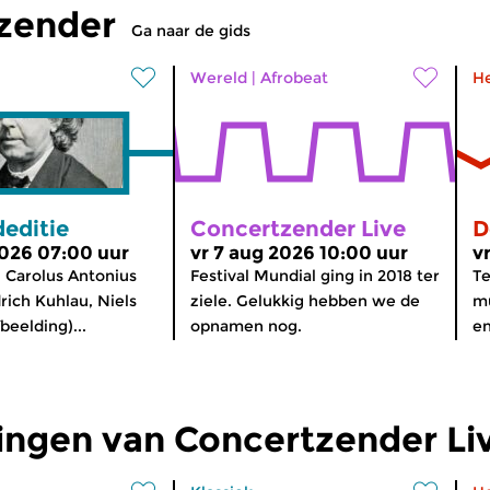
tzender
Ga naar de gids
Wereld
|
Afrobeat
H
editie
Concertzender Live
D
2026 07:00 uur
vr 7 aug 2026 10:00 uur
v
 Carolus Antonius
Festival Mundial ging in 2018 ter
Te
rich Kuhlau, Niels
ziele. Gelukkig hebben we de
mu
beelding)...
opnamen nog.
en
ingen van Concertzender Li