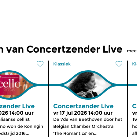
n van Concertzender Live
mee
Klassiek
Kl
zender Live
Concertzender Live
C
2026 14:00 uur
vr 17 jul 2026 14:00 uur
v
liaanse cellist
De 7de van Beethoven door het
T
ano won de Koningin
Belgian Chamber Orchestra
ho
strijd 2016...
‘The Romantics’ en...
af