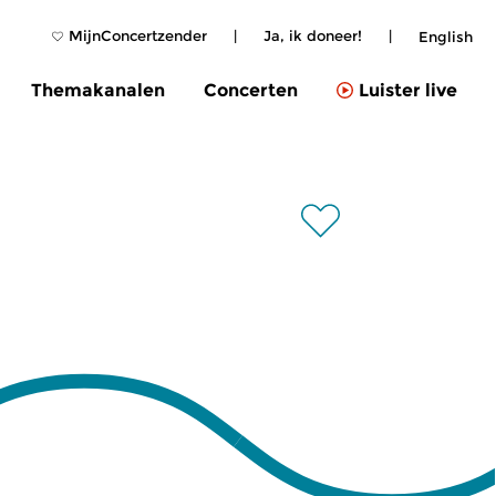
MijnConcertzender
|
Ja, ik doneer!
|
English
Themakanalen
Concerten
Luister live