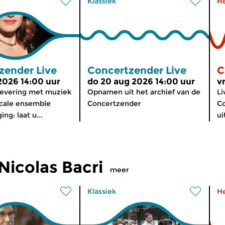
Klassiek
H
zender Live
Concertzender Live
C
 2026 14:00 uur
do 20 aug 2026 14:00 uur
v
levering met muziek
Opnamen uit het archief van de
L
ocale ensemble
Concertzender
Co
ing: laat u...
ui
icolas Bacri
meer
Klassiek
H