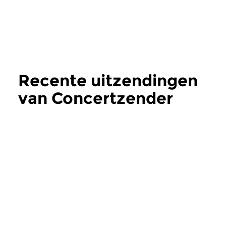
Recente uitzendingen
van Concertzender
Live
meer
Oud
|
Barok
Klassiek
Concertzender Live
Concertzender
do 23 jul 2026 14:00 uur
vr 10 jul 2026 14: