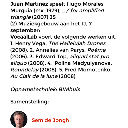
Juan Martinez
speelt Hugo Morales
Murguia (mx, 1979),
_/
for amplified
triangle
(2007) JS
(2) Muziekgebouw aan het IJ, 7
september:
VocaalLab
voert de volgende werken uit:
1. Henry Vega,
The Hallelujah Drones
(2008). 2. Annelies van Parys,
Poème
(2006). 3. Edward Top,
aliquid stat pro
aliquo
(2008). 4. Polina Medyulyanova,
Roundelay
(2008). 5. Fred Momotenko,
Au Clair de la lune
(2008)
Opnametechniek: BIMhuis
Samenstelling:
Sem de Jongh