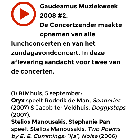
Gaudeamus Muziekweek
2008 #2.
De Concertzender maakte
opnamen van alle
lunchconcerten en van het
zondagavondconcert. In deze
aflevering aandacht voor twee van
de concerten.
(1) BIMhuis, 5 september:
Oryx
speelt Roderik de Man,
Sonneries
(2007) & Jacob ter Veldhuis,
Doggysteps
(2007).
Stelios Manousakis, Stephanie Pan
speelt Stelios Manousakis,
Two Poems
by E. E. Cummings: “l(a”, Noise
(2006)