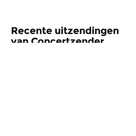
Recente uitzendingen
van Concertzender
Live
meer
Hedendaags
Crosslinks
|
improvisa
Concertzender Live
Concertzender
vr 21 nov 2025 14:00 uur
do 2 sep 2021 14:
Live-opnames gemaakt door de
Begin 2008 deed de 
Concertzender, met in deze
de Eindhovense conc
aflevering concertopnamen...
iets heel gewaagds. D