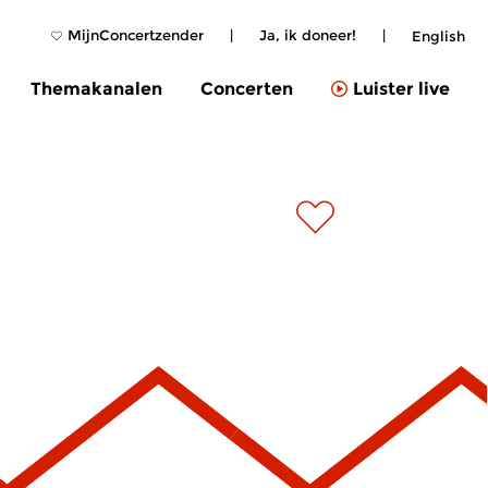
MijnConcertzender
|
Ja, ik doneer!
|
English
Themakanalen
Concerten
Luister live