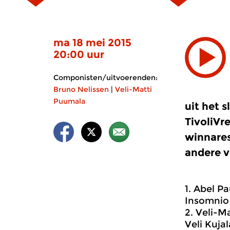
ma 18 mei 2015
20:00 uur
Componisten/uitvoerenden:
Bruno Nelissen
|
Veli-Matti
Puumala
uit het 
TivoliVr
winnares
andere v
1.
Abel Paú
Insomnio 
2.
Veli-Ma
Veli Kuja