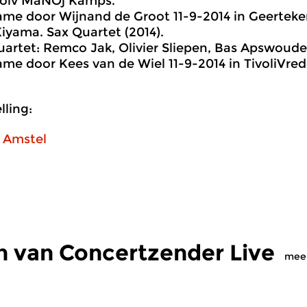
e olv MaNOj Kamps.
me door Wijnand de Groot 11-9-2014 in Geerteker
 Kiyama. Sax Quartet (2014).
artet: Remco Jak, Olivier Sliepen, Bas Apswoude
me door Kees van de Wiel 11-9-2014 in TivoliVre
ling:
 Amstel
n van Concertzender Live
mee
Klassiek
Kl