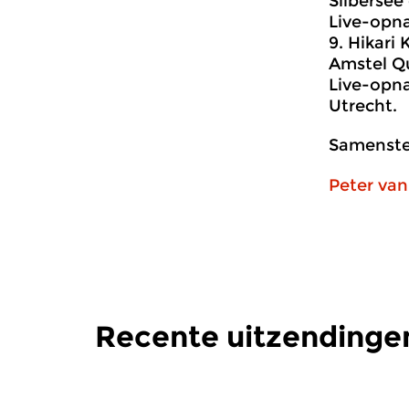
Silberse
Live-opna
9. Hikari
Amstel Qu
Live-opna
Utrecht.
Samenstel
Peter van
Recente uitzendinge
Hedendaags
|
Strijkkwartet
Klassiek