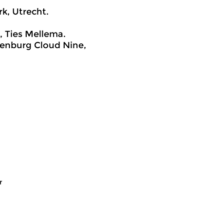
k, Utrecht.
, Ties Mellema.
denburg Cloud Nine,
r
assiek
Klassiek
meer info