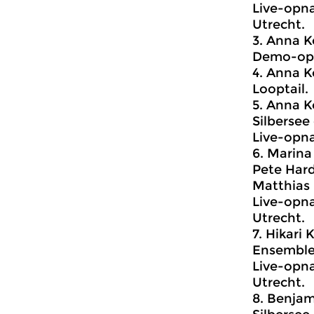
Live-opna
Utrecht.
3.
Anna Ko
Demo-op
4. Anna K
Looptail.
5. Anna K
Silberse
Live-opna
6. Marina 
Pete Hard
Matthias
Live-opna
Utrecht.
7.
Hikari 
Ensemble
Live-opna
Utrecht.
8.
Benjami