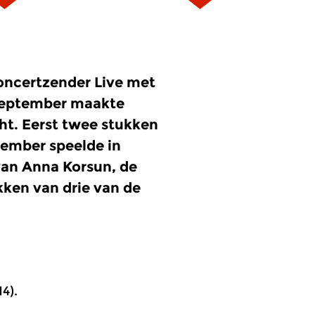
Concertzender Live met
september maakte
t. Eerst twee stukken
tember speelde in
van Anna Korsun, de
kken van drie van de
4).