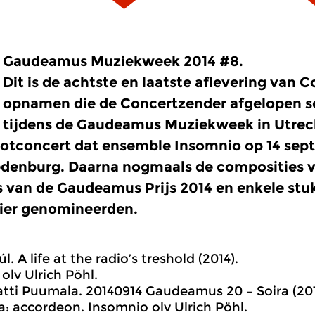
Gaudeamus Muziekweek 2014 #8.
Dit is de achtste en laatste aflevering van 
opnamen die de Concertzender afgelopen 
tijdens de Gaudeamus Muziekweek in Utrech
slotconcert dat ensemble Insomnio op 14 sep
edenburg. Daarna nogmaals de composities 
 van de Gaudeamus Prijs 2014 en enkele stu
ier genomineerden.
l. A life at the radio’s treshold (2014).
olv Ulrich Pöhl.
tti Puumala. 20140914 Gaudeamus 20 – Soira (201
la: accordeon. Insomnio olv Ulrich Pöhl.