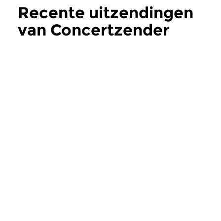
Recente uitzendingen
van Concertzender
Actueel
meer
Hedendaags
Hedendaags
Concertzender
Concertzende
Actueel
Actueel
wo 1 jul 2026 14:00 uur
wo 24 jun 2026 1
Deze week bij de
In deze uitzending v
Concertzender Actueel...
Concertzender Actuee