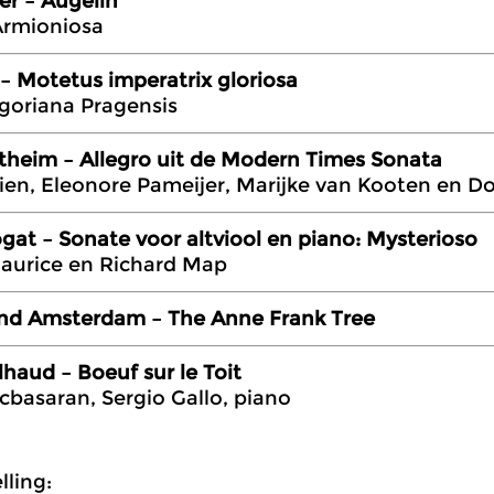
r – Augelin
Armioniosa
 Motetus imperatrix gloriosa
goriana Pragensis
theim – Allegro uit de Modern Times Sonata
lien, Eleonore Pameijer, Marijke van Kooten en D
ogat – Sonate voor altviool en piano: Mysterioso
aurice en Richard Map
and Amsterdam – The Anne Frank Tree
lhaud – Boeuf sur le Toit
basaran, Sergio Gallo, piano
ling: