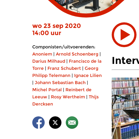
wo 23 sep 2020
14:00 uur
Componisten/uitvoerenden:
Anoniem
|
Arnold Schoenberg
|
Inter
Darius Milhaud
|
Francisco de la
Torre
|
Franz Schubert
|
Georg
Philipp Telemann
|
Ignace Lilien
|
Johann Sebastian Bach
|
Michel Portal
|
Reinbert de
Leeuw
|
Rosy Wertheim
|
Thijs
Dercksen