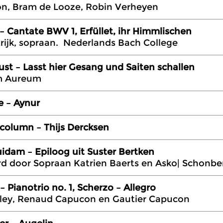
on, Bram de Looze, Robin Verheyen
 – Cantate BWV 1, Erfüllet, ihr Himmlischen
rijk, sopraan. Nederlands Bach College
ust – Lasst hier Gesang und Saiten schallen
m Aureum
e – Aynur
column – Thijs Dercksen
idam – Epiloog uit Suster Bertken
d door Sopraan Katrien Baerts en Asko| Schonbe
– Pianotrio no. 1, Scherzo – Allegro
aley, Renaud Capucon en Gautier Capucon