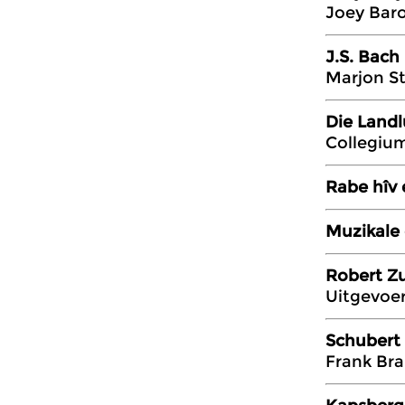
Joey Bar
J.S. Bach
Marjon St
Die Landl
Collegiu
Rabe hîv 
Muzikale 
Robert Zu
Uitgevoer
Schubert 
Frank Br