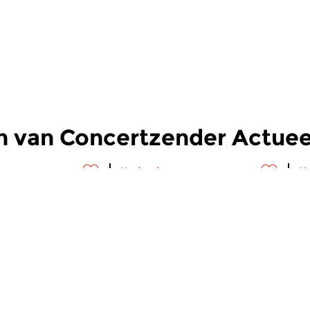
n van Concertzender Actuee
s
Hedendaags
H
zender
Concertzender
C
Actueel
A
 2026 14:00 uur
wo 17 jun 2026 14:00 uur
w