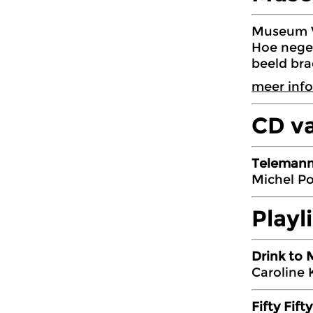
Museum V
Hoe nege
beeld bra
meer info
CD v
Telemann 
Michel Po
Playl
Drink to 
Caroline 
Fifty Fifty