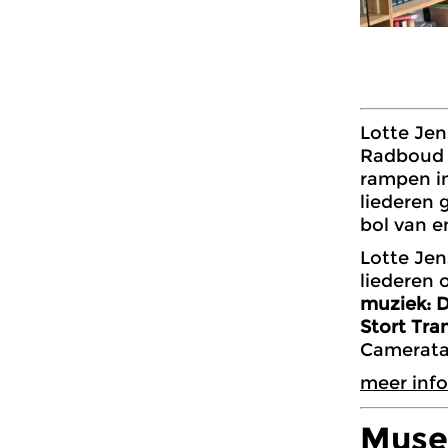
Lotte Jen
Radboud U
rampen in
liederen 
bol van e
Lotte Je
liederen 
muziek: D
Stort Tra
Camerata
meer info
Muse