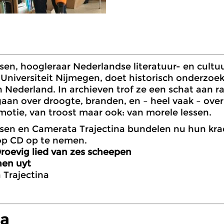
sen, hoogleraar Nederlandse literatuur- en cult
niversiteit Nijmegen, doet historisch onderzoek
 Nederland. In archieven trof ze een schat aan r
gaan over droogte, branden, en – heel vaak – ove
motie, van troost maar ook: van morele lessen.
nsen en Camerata Trajectina bundelen nu hun kr
op CD op te nemen.
roevig lied van zes scheepen
nen uyt
 Trajectina
a