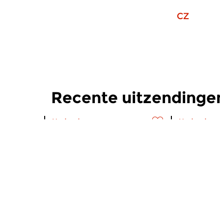
CZ
Recente uitzendinge
Hedendaags
Hedendaag
Concertzender
Concert
Actueel
Actueel
wo 1 jul 2026 14:00 uur
wo 24 jun