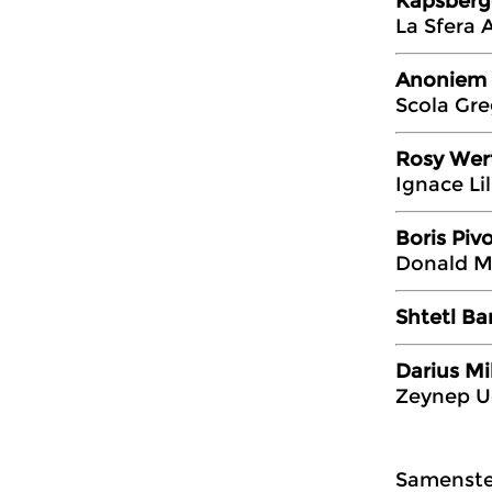
Kapsberge
La Sfera 
Anoniem –
Scola Gre
Rosy Wer
Ignace Li
Boris Piv
Donald M
Shtetl B
Darius Mi
Zeynep Uc
Samenstel