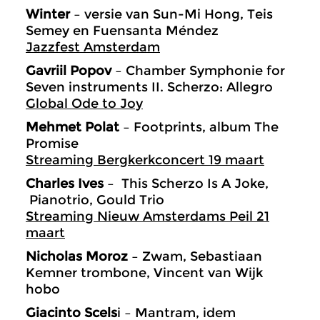
Winter
– versie van Sun-Mi Hong, Teis
Semey en Fuensanta Méndez
Jazzfest Amsterdam
Gavriil Popov
– Chamber Symphonie for
Seven instruments II. Scherzo: Allegro
Global Ode to Joy
Mehmet Polat
– Footprints, album The
Promise
Streaming Bergkerkconcert 19 maart
Charles Ives
– This Scherzo Is A Joke,
Pianotrio, Gould Trio
Streaming Nieuw Amsterdams Peil 21
maart
Nicholas Moroz
– Zwam, Sebastiaan
Kemner trombone, Vincent van Wijk
hobo
Giacinto Scels
i – Mantram, idem