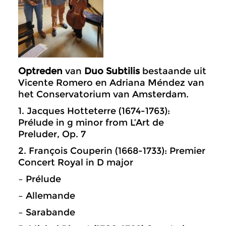
Optreden
van
Duo Subtilis
bestaande uit
V
icente Romero en Adriana Méndez van
het Conservatorium van Amsterdam.
1. Jacques Hotteterre (1674-1763):
Prélude in g minor from L’Art de
Preluder, Op. 7
2. François Couperin (1668-1733): Premier
Concert Royal in D major
– Prélude
–
Allemande
–
Sarabande