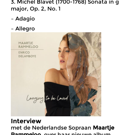
3. Michel Blavet (1700-1768) Sonata in g
major, Op. 2, No. 1
– Adagio
–
Allegro
Interview
met de Nederlandse Sopraan
Maartje
Rammeloo
, over haar nieuwe album