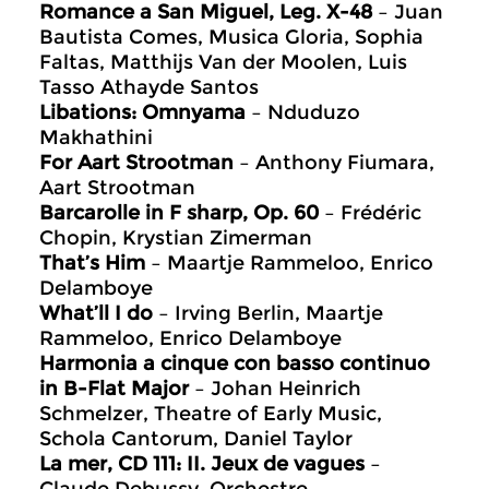
Romance a San Miguel, Leg. X-48
– Juan
Bautista Comes, Musica Gloria, Sophia
Faltas, Matthijs Van der Moolen, Luis
Tasso Athayde Santos
Libations: Omnyama
– Nduduzo
Makhathini
For Aart Strootman
– Anthony Fiumara,
Aart Strootman
Barcarolle in F sharp, Op. 60
– Frédéric
Chopin, Krystian Zimerman
That’s Him
– Maartje Rammeloo, Enrico
Delamboye
What’ll I do
– Irving Berlin, Maartje
Rammeloo, Enrico Delamboye
Harmonia a cinque con basso continuo
in B-Flat Major
– Johan Heinrich
Schmelzer, Theatre of Early Music,
Schola Cantorum, Daniel Taylor
La mer, CD 111: II. Jeux de vagues
–