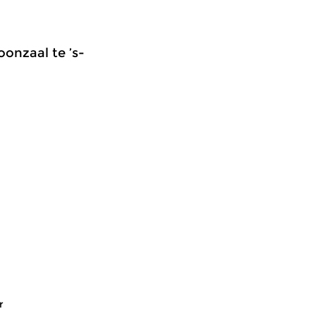
onzaal te ’s-
r