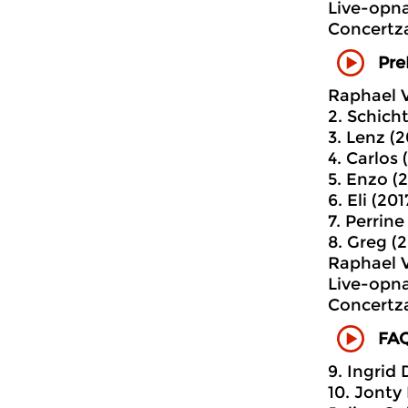
Live-opn
Concertza
PreF
Raphael V
2. Schicht
3. Lenz (2
4. Carlos 
5. Enzo (2
6. Eli (201
7. Perrine
8. Greg (2
Raphael Va
Live-opn
Concertza
FAQ
9. Ingrid
10. Jonty 