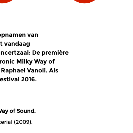
 opnamen van
et vandaag
ncertzaal: De première
ctronic Milky Way of
 Raphael Vanoli. Als
stival 2016.
 Way of Sound
.
erial (2009).