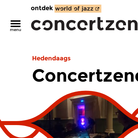
ontdek
Hedendaags
Concertzend