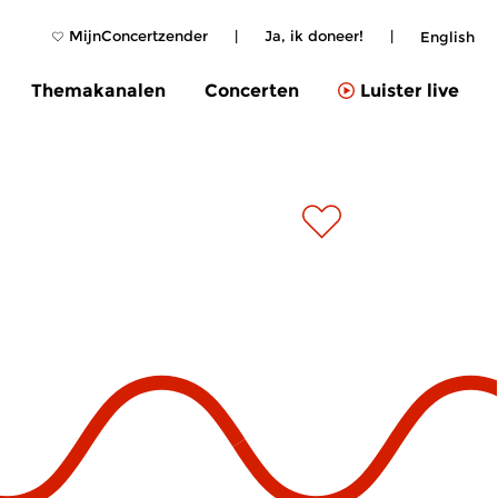
MijnConcertzender
|
Ja, ik doneer!
|
English
Themakanalen
Concerten
Luister live