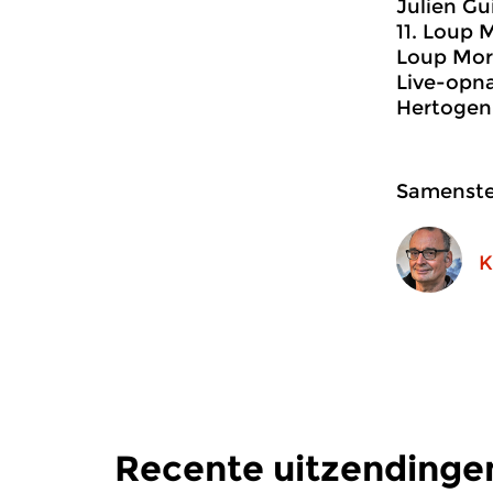
Julien Gui
11. Loup 
Loup Morm
Live-opna
Hertogen
Samenstel
K
Recente uitzendinge