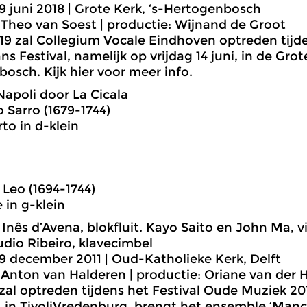
 juni 2018 | Grote Kerk, ‘s-Hertogenbosch
 Theo van Soest | productie: Wijnand de Groot
19 zal Collegium Vocale Eindhoven optreden tijd
s Festival, namelijk op vrijdag 14 juni, in de Grot
bosch.
Kijk hier voor meer info.
Napoli door La Cicala
Sarro (1679-1744)
rto in d-klein
Leo (1694-1744)
 in g-klein
: Inês d’Avena, blokfluit. Kayo Saito en John Ma, 
audio Ribeiro, klavecimbel
 december 2011 | Oud-Katholieke Kerk, Delft
 Anton van Halderen | productie: Oriane van der 
 zal optreden tijdens het Festival Oude Muziek 20
 in TivoliVredenburg, brengt het ensemble ‘Mancini