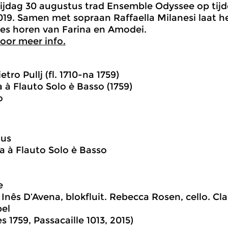
ijdag 30 augustus trad Ensemble Odyssee op tijd
19. Samen met sopraan Raffaella Milanesi laat h
es horen van Farina en Amodei.
voor meer info.
ietro Pullj (fl. 1710-na 1759)
a à Flauto Solo è Basso (1759)
o
us
a à Flauto Solo è Basso
e
: Inês D’Avena, blokfluit. Rebecca Rosen, cello. C
bel
 1759, Passacaille 1013, 2015)