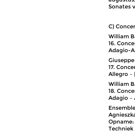
Sonates v
C) Concer
William B
16. Conce
Adagio-Al
Giuseppe 
17. Conce
Allegro – 
William B
18. Concer
Adagio – 
Ensemble 
Agnieszka
Opname: 
Techniek 