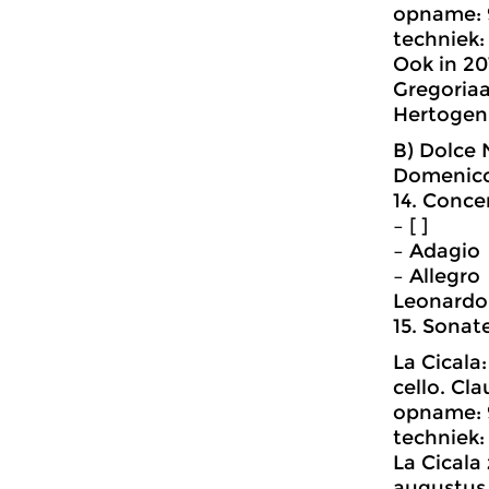
opname: 9
techniek:
Ook in 20
Gregoriaan
Hertogen
B) Dolce 
Domenico 
14. Conce
– [ ]
– Adagio
– Allegro
Leonardo 
15. Sonate
La Cicala
cello. Cl
opname: 9
techniek:
La Cicala
augustus,