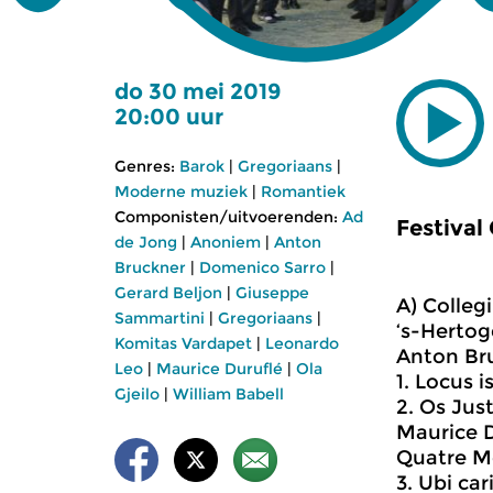
do 30 mei 2019
20:00 uur
Genres:
Barok
|
Gregoriaans
|
Moderne muziek
|
Romantiek
Componisten/uitvoerenden:
Ad
Festival
de Jong
|
Anoniem
|
Anton
Bruckner
|
Domenico Sarro
|
Gerard Beljon
|
Giuseppe
A) Colleg
Sammartini
|
Gregoriaans
|
‘s-Herto
Komitas Vardapet
|
Leonardo
Anton Bru
Leo
|
Maurice Duruflé
|
Ola
1. Locus i
Gjeilo
|
William Babell
2. Os Just
Maurice D
Quatre Mo
3. Ubi ca