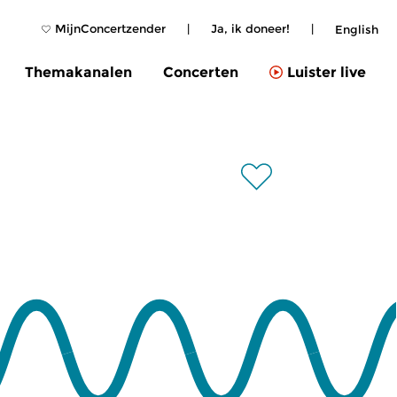
MijnConcertzender
|
Ja, ik doneer!
|
English
Themakanalen
Concerten
Luister live