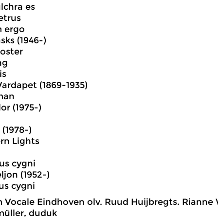
ulchra es
etrus
m ergo
sks (1946-)
Noster
ng
is
ardapet (1869-1935)
aman
or (1975-)
 (1978-)
ern Lights
tus cygni
ljon (1952-)
tus cygni
 Vocale Eindhoven olv. Ruud Huijbregts. Rianne 
üller, duduk