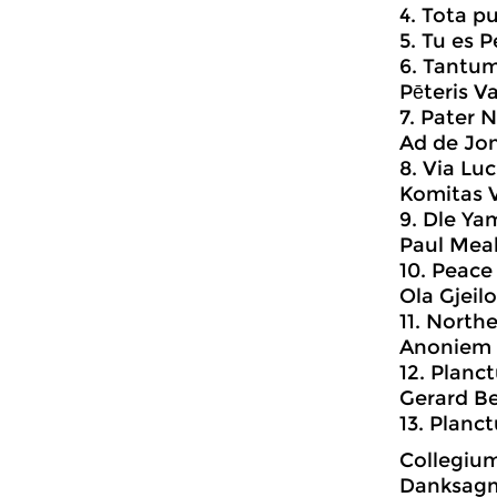
4. Tota p
5. Tu es P
6. Tantu
Pēteris Va
7. Pater 
Ad de Jo
8. Via Luc
Komitas V
9. Dle Y
Paul Meal
10. Peace
Ola Gjeilo
11. North
Anoniem
12. Planc
Gerard Be
13. Planc
Collegium
Danksagm