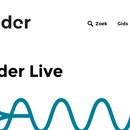
Zoek
Gids
er Live