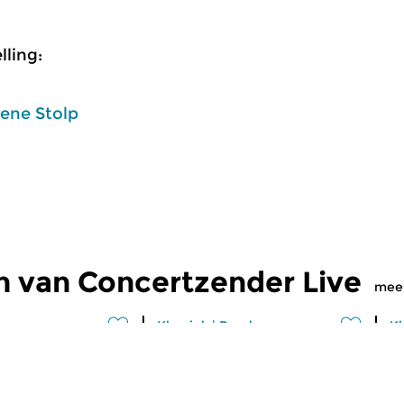
ling:
rene Stolp
n van Concertzender Live
mee
Klassiek
|
Barok
Kl