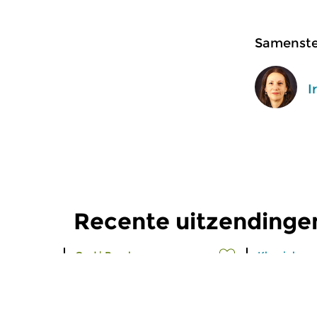
Samenstel
I
Recente uitzendinge
Oud
|
Barok
Klassiek