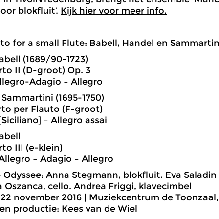
oor blokfluit’.
Kijk hier voor meer info.
to for a small Flute: Babell, Handel en Sammart
abell (1689/90-1723)
rto II (D-groot) Op. 3
legro-Adagio – Allegro
Sammartini (1695-1750)
rto per Flauto (F-groot)
[Siciliano] – Allegro assai
abell
to III (e-klein)
Allegro – Adagio – Allegro
Odyssee: Anna Stegmann, blokfluit. Eva Saladin en
 Oszanca, cello. Andrea Friggi, klavecimbel
22 november 2016 | Muziekcentrum de Toonzaal,
en productie: Kees van de Wiel