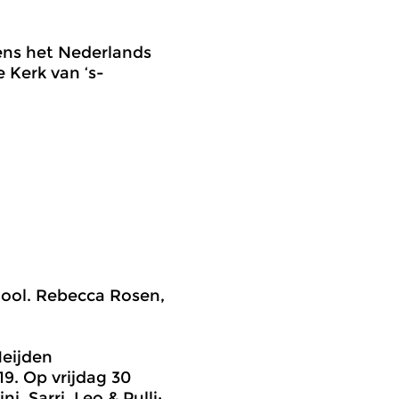
ens het Nederlands
e Kerk van ‘s-
viool. Rebecca Rosen,
Heijden
19. Op vrijdag 30
, Sarri, Leo & Pullj: