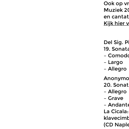
Ook op vr
Muziek 20
en cantat
Kijk hier 
Del Sig. P
19. Sonat
– Comod
– Largo
– Allegro
Anonymo
20. Sonat
– Allegro
– Grave
– Andant
La Cicala
klavecim
(CD Naples