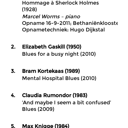
Hommage à Sherlock Holmes
(1928)
Marcel Worms – piano
Opname 16-9-2011; Bethaniënklooster 
Opnametechniek: Hugo Dijkstal
2.
Elizabeth Gaskill (1950)
Blues for a busy night (2010)
3.
Bram Kortekaas (1989)
Mental Hospital Blues (2010)
4.
Claudia Rumondor (1983)
‘And maybe I seem a bit confused’
Blues (2009)
5.
Max Knigge (1984)