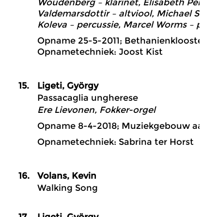
Woudenberg – klarinet, Elisabeth Perry – 
Valdemarsdottir – altviool, Michael Stirli
Koleva – percussie, Marcel Worms – pian
Opname 25-5-2011; Bethanienklooster 
Opnametechniek: Joost Kist
15.
Ligeti, György
Passacaglia ungherese
Ere Lievonen, Fokker-orgel
Opname 8-4-2018; Muziekgebouw aan ‘t I
Opnametechniek: Sabrina ter Horst
16.
Volans, Kevin
Walking Song