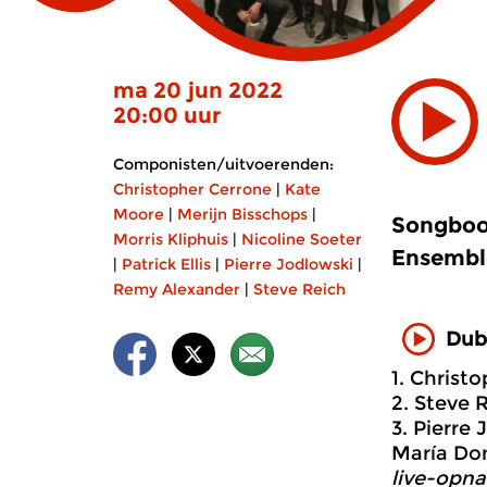
ma 20 jun 2022
20:00 uur
Componisten/uitvoerenden:
Christopher Cerrone
|
Kate
Moore
|
Merijn Bisschops
|
Songbook
Morris Kliphuis
|
Nicoline Soeter
Ensembl
|
Patrick Ellis
|
Pierre Jodlowski
|
Remy Alexander
|
Steve Reich
Dub
1. Christ
2. Steve 
3. Pierre
María Dom
live-opna