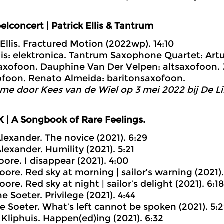
lconcert | Patrick Ellis & Tantrum
 Ellis. Fractured Motion (2022wp). 14:10
llis: elektronica. Tantrum Saxophone Quartet: Art
xofoon. Dauphine Van Der Velpen: altsaxofoon. 
foon. Renato Almeida: baritonsaxofoon.
me door Kees van de Wiel op 3 mei 2022 bij De Li
 | A Songbook of Rare Feelings.
lexander. The novice (2021). 6:29
lexander. Humility (2021). 5:21
oore. I disappear (2021). 4:00
oore. Red sky at morning | sailor’s warning (2021).
ore. Red sky at night | sailor’s delight (2021). 6:18
ne Soeter. Privilege (2021). 4:44
ine Soeter. What’s left cannot be spoken (2021). 5:
s Kliphuis. Happen(ed)ing (2021). 6:32