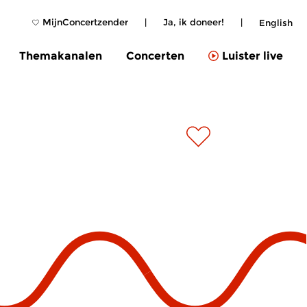
MijnConcertzender
|
Ja, ik doneer!
|
English
Themakanalen
Concerten
Luister live