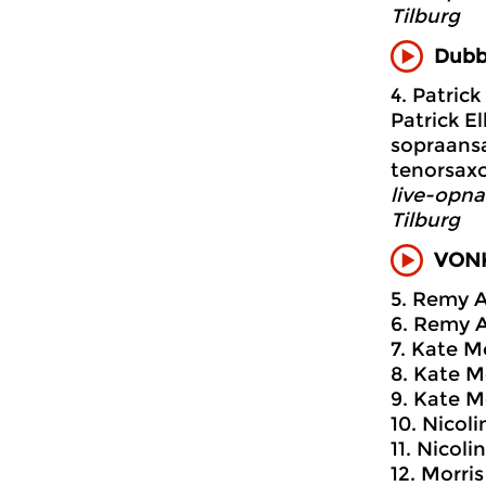
Tilburg
Dubbe
4. Patrick
Patrick E
sopraansa
tenorsaxo
live-opna
Tilburg
VONK
5. Remy A
6. Remy A
7. Kate M
8. Kate M
9. Kate Mo
10. Nicoli
11. Nicol
12. Morri