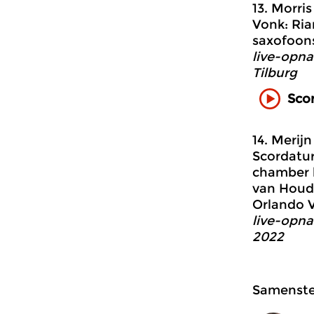
13. Morris
Vonk: Ria
saxofoons
live-opna
Tilburg
Sco
14. Merij
Scordatur
chamber b
van Houdt
Orlando 
live-opna
2022
Samenstel