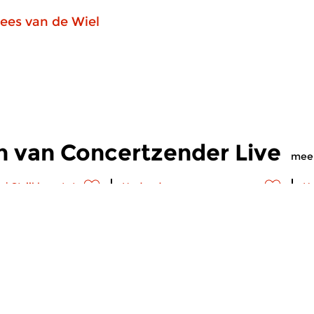
ees van de Wiel
n van Concertzender Live
mee
s
|
Strijkkwartet
Hedendaags
H
zender Live
Concertzender Live
C
2026 14:00 uur
do 7 mei 2026 14:00 uur
v
tten de avant-garde
Jong bloed stroomt door de
He