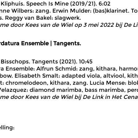
 Kliphuis. Speech Is Mine (2019/21). 6:02
nne Wilbers: zang. Erwin Mulder: (bas)klarinet.
. Reggy van Bakel: slagwerk.
me door Kees van de Wiel op 3 mei 2022 bij De Li
rdatura Ensemble | Tangents.
n Bisschops. Tangents (2021). 10:45
a Ensemble: Alfrun Schmid: zang, kithara, harmon
ow. Elisabeth Smalt: adapted viola, altviool, kith
: chromelodeon, kithara, zang. Lucia Mense: blokfl
Velazquez: diamond marimba, bass marimba, perc
me door Kees van de Wiel bij De Link in Het Cena
ling: