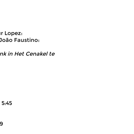
ur Lopez:
João Faustino:
nk in Het Cenakel te
 5:45
29