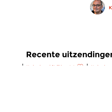
K
Recente uitzendinge
Hedendaags
|
Strijkkwartet
Hedendaag
Concertzender Live
Concert
do 6 aug 2026 14:00 uur
do 16 jul 
Prikkelende concerten in een
Toen de Bri