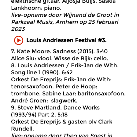
elektrische gitaar. Aljosja Buijs, Saskia
Lankhoorn: piano.
live-opname door Wijnand de Groot in
Parkzaal Musis, Arnhem op 25 februari
2023
Louis Andriessen Festival #3.
7. Kate Moore. Sadness (2015). 3:40
Alice Siu: viool. Wisse de Rijk: cello.
8. Louis Andriessen / Erik-Jan de With.
Song line 1 (1990). 6:42
Orkest De Ereprijs: Erik-Jan de With:
tenorsaxofoon. Peter de Hoop:
trombone. Sabine Laar: baritonsaxofoon.
André Groen: slagwerk.
9. Steve Martland. Dance Works
(1993/94) Part 2. 5:18
Orkest De Ereprijs & gasten olv Clark
Rundell.
live-opname door Theo van Soest in