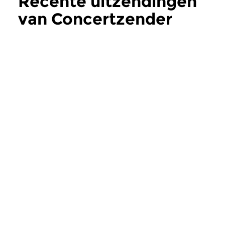
Recente uitzendingen
van Concertzender
Live
meer
Klassiek
Klassiek
Concertzender Live
Concertzender
vr 31 jul 2026 14:00 uur
vr 17 jul 2026 14:
De jonge Italiaanse cellist
De 7de van Beethove
Ettore Pagano won de Koningin
Belgian Chamber Or
Elisabethwedstrijd 2016...
‘The Romantics’ en...