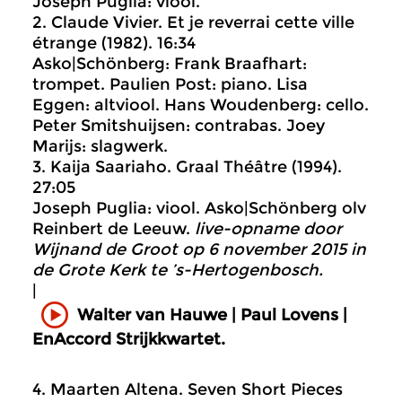
Joseph Puglia: viool.
2. Claude Vivier. Et je reverrai cette ville
étrange (1982). 16:34
Asko|Schönberg: Frank Braafhart:
trompet. Paulien Post: piano. Lisa
Eggen: altviool. Hans Woudenberg: cello.
Peter Smitshuijsen: contrabas. Joey
Marijs: slagwerk.
3. Kaija Saariaho. Graal Théâtre (1994).
27:05
Joseph Puglia: viool. Asko|Schönberg olv
Reinbert de Leeuw.
live-opname door
Wijnand de Groot op 6 november 2015 in
de Grote Kerk te ’s-Hertogenbosch.
|
Walter van Hauwe | Paul Lovens |
EnAccord Strijkkwartet.
4. Maarten Altena. Seven Short Pieces