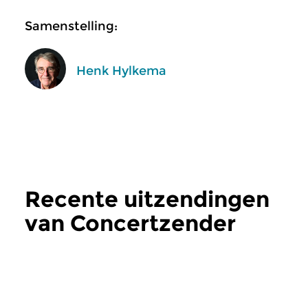
Samenstelling:
Henk Hylkema
Recente uitzendingen
van Concertzender
Live
meer
Hedendaags
|
Strijkkwartet
Klassiek