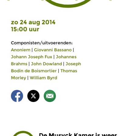
zo 24 aug 2014
15:00 uur
Componisten/uitvoerenden:
Anoniem
|
Giovanni Bassano
|
Johann Joseph Fux
|
Johannes
Brahms
|
John Dowland
|
Joseph
Bodin de Boismortier
|
Thomas
Morley
|
William Byrd
De Musyck Kamer is weer