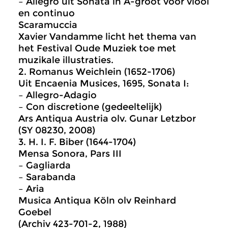
– Allegro uit Sonata in A-groot voor viool
en continuo
Scaramuccia
Xavier Vandamme licht het thema van
het Festival Oude Muziek toe met
muzikale illustraties.
2. Romanus Weichlein (1652-1706)
Uit Encaenia Musices, 1695, Sonata I:
– Allegro-Adagio
– Con discretione (gedeeltelijk)
Ars Antiqua Austria olv. Gunar Letzbor
(SY 08230, 2008)
3. H. I. F. Biber (1644-1704)
Mensa Sonora, Pars III
– Gagliarda
– Sarabanda
– Aria
Musica Antiqua Köln olv Reinhard
Goebel
(Archiv 423-701-2, 1988)