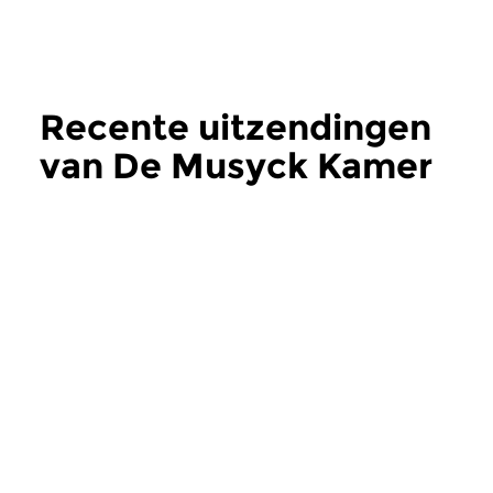
Recente uitzendingen
van De Musyck Kamer
meer
Oud
|
Barok
Oud
De Musyck Kamer
De Musyck Ka
zo 13 mrt 2016 15:00 uur
ma 31 aug 2015 1
Een nieuwe editie van De
De Musyck Kamer is
Musyck Kamer, het live
geopend! In dit liv