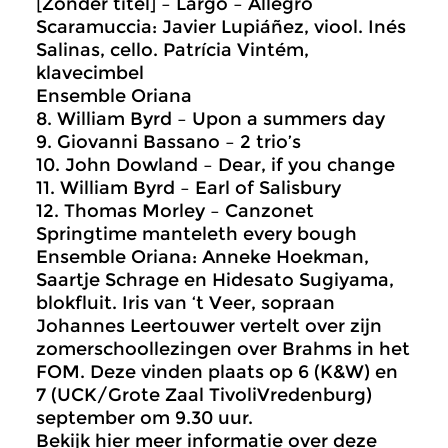
[Zonder titel] – Largo – Allegro
Scaramuccia: Javier Lupiáñez, viool. Inés
Salinas, cello. Patrícia Vintém,
klavecimbel
Ensemble Oriana
8. William Byrd – Upon a summers day
9. Giovanni Bassano – 2 trio’s
10. John Dowland – Dear, if you change
11. William Byrd – Earl of Salisbury
12. Thomas Morley – Canzonet
Springtime manteleth every bough
Ensemble Oriana: Anneke Hoekman,
Saartje Schrage en Hidesato Sugiyama,
blokfluit. Iris van ‘t Veer, sopraan
Johannes Leertouwer vertelt over zijn
zomerschoollezingen over Brahms in het
FOM. Deze vinden plaats op 6 (K&W) en
7 (UCK/Grote Zaal TivoliVredenburg)
september om 9.30 uur.
Bekijk hier meer informatie over deze