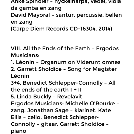
Anke Spindler – nyckelharpa, vedel, viola
da gamba en zang
David Mayoral – santur, percussie, bellen
en zang
(Carpe Diem Records CD-16304, 2014)
VIII. All the Ends of the Earth – Ergodos
Musicians:
1. Léonin – Organum on Viderunt omnes
2. Garrett Sholdice – Song for Magister
Léonin
3+4. Benedict Schlepper-Connolly – All
the ends of the earth I + II
5. Linda Buckly – Revelavit
Ergodos Musicians: Michelle O’Rourke –
zang. Jonathan Sage – klarinet. Kate
Ellis – cello. Benedict Schlepper-
Connolly – gitaar. Garrett Sholdice –
piano