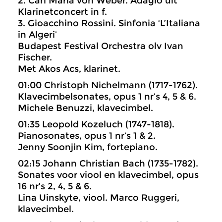
2. Carl Maria von Weber. Adagio uit
Klarinetconcert in f.
3. Gioacchino Rossini. Sinfonia ‘L’Italiana
in Algeri’
Budapest Festival Orchestra olv Ivan
Fischer.
Met Akos Acs, klarinet.
01:00 Christoph Nichelmann (1717-1762).
Klavecimbelsonates, opus 1 nr’s 4, 5 & 6.
Michele Benuzzi, klavecimbel.
01:35 Leopold Kozeluch (1747-1818).
Pianosonates, opus 1 nr’s 1 & 2.
Jenny Soonjin Kim, fortepiano.
02:15 Johann Christian Bach (1735-1782).
Sonates voor viool en klavecimbel, opus
16 nr’s 2, 4, 5 & 6.
Lina Uinskyte, viool. Marco Ruggeri,
klavecimbel.