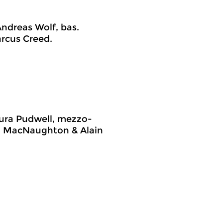
Andreas Wolf, bas.
arcus Creed.
Laura Pudwell, mezzo-
g MacNaughton & Alain