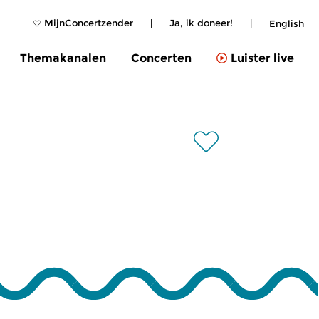
MijnConcertzender
|
Ja, ik doneer!
|
English
Themakanalen
Concerten
Luister live