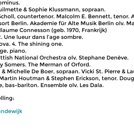
Dominus.
uilmette & Sophie Klussmann, sopraan.
choll, countertenor. Malcolm E. Bennett, tenor. 
ort Berlin. Akademie für Alte Musik Berlin olv. M
llaume Connesson (geb. 1970, Frankrijk)
 2. Une lueur dans l’age sombre.
ova. 4. The shining one.
age, piano.
ttish National Orchestra olv. Stephane Denève.
ry Somers. The Merman of Orford.
& Michelle De Boer, sopraan. Vicki St. Pierre & 
 Martin Houtman & Stephen Erickson, tenor. Dou
 bas-bariton. Ensemble olv. Les Dala.
ling:
andewijk