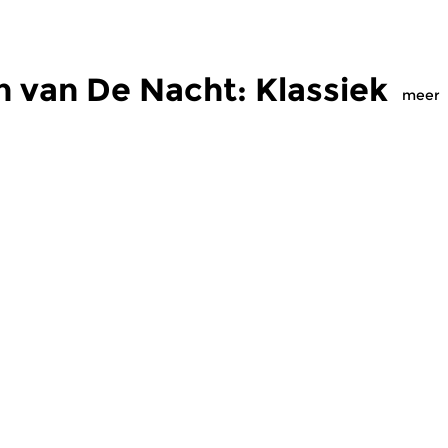
 van De Nacht: Klassiek
meer
Klassiek
Kl
: Klassiek
De Nacht: Klassiek
D
 2018 01:00 uur
vr 12 jan 2018 01:00 uur
v
 Debussy,
Werken van Vivaldi,
We
i, Rachmaninov,
Rachmaninov, Copland, Ligeti,
Ho
 Doyle...
Grieg, Pierné, Schulhoff...
Mi