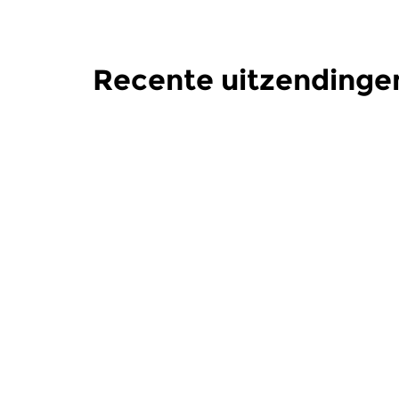
Recente uitzendingen
Klassiek
Klassiek
De Nacht: Klassiek
De Nacht
di 30 jan 2018 00:00 uur
vr 26 jan
Werken van Lucia Ronchetti,
Werken van
Copland, Carter, Corigliano,
Szymanowsk
Cabezon, Coprario, Helen...
Kockelmans,