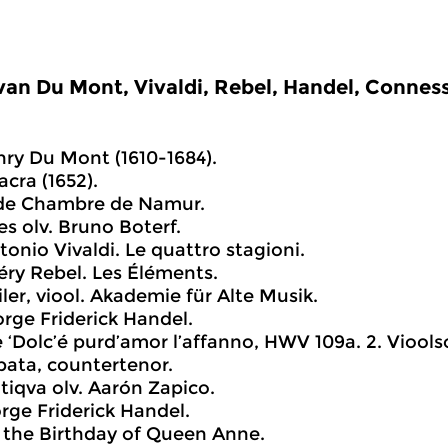
an Du Mont, Vivaldi, Rebel, Handel, Conne
ry Du Mont (1610-1684).
acra (1652).
de Chambre de Namur.
es olv. Bruno Boterf.
ntonio Vivaldi. Le quattro stagioni.
éry Rebel. Les Éléments.
iler, viool. Akademie für Alte Musik.
rge Friderick Handel.
e ‘Dolc’é purd’amor l’affanno, HWV 109a. 2. Viool
bata, countertenor.
iqva olv. Aarón Zapico.
rge Friderick Handel.
r the Birthday of Queen Anne.