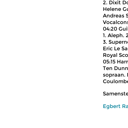
2. Dixit 
Helene G
Andreas S
Vocalcons
04:20 Gui
1. Aleph.
3. Supern
Eric Le S
Royal Sco
05:15 Har
Ten Dunn 
sopraan.
Coulombe,
Samenstel
Egbert R