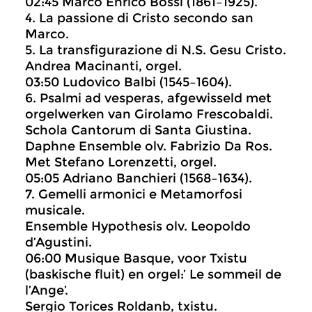
02:45 Marco Enrico Bossi (1861–1925).
4. La passione di Cristo secondo san
Marco.
5. La transfigurazione di N.S. Gesu Cristo.
Andrea Macinanti, orgel.
03:50 Ludovico Balbi (1545–1604).
6. Psalmi ad vesperas, afgewisseld met
orgelwerken van Girolamo Frescobaldi.
Schola Cantorum di Santa Giustina.
Daphne Ensemble olv. Fabrizio Da Ros.
Met Stefano Lorenzetti, orgel.
05:05 Adriano Banchieri (1568–1634).
7. Gemelli armonici e Metamorfosi
musicale.
Ensemble Hypothesis olv. Leopoldo
d’Agustini.
06:00 Musique Basque, voor Txistu
(baskische fluit) en orgel:’ Le sommeil de
l’Ange’.
Sergio Torices Roldanb, txistu.