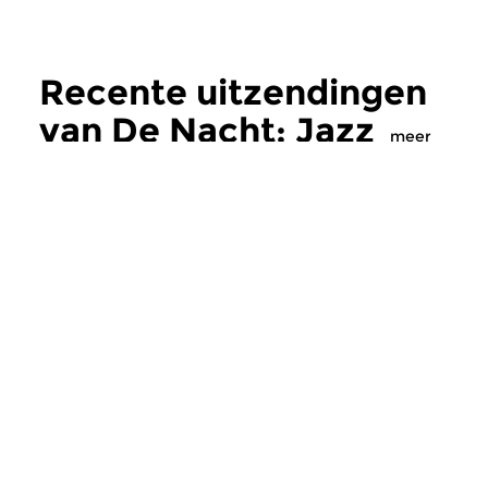
Recente uitzendingen
van De Nacht: Jazz
meer
Jazz
Jazz
De Nacht: Jazz
De Nacht: Jaz
di 4 aug 2026 01:00 uur
di 21 jul 2026 01:
Welkom bij de Concertzender,
Welkom bij de Conce
een grenzeloos muziekpodium
een grenzeloos muz
voor avontuurlijke...
voor avontuurlijke...