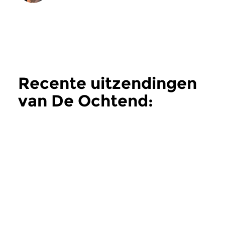
Recente uitzendingen
van De Ochtend:
Nieuwe muziek
meer
Hedendaags
Hedendaags
De Ochtend: Nieuwe
De Ochtend: 
muziek
muziek