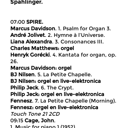
Spahlinger.
07:00
SPIRE.
Marcus Davidson
. 1. Psalm for Organ 3.
André Jolivet
. 2. Hymne à l’Universe.
Liana Alexandra
. 3. Consonances III.
Charles Matthews: orgel
Henryk Gorécki
. 4. Kantata for organ, op.
26.
Marcus Davidson: orgel
BJ Nilsen
. 5. La Petite Chapelle.
BJ Nilsen: orgel en live-elektronica
Philip Jeck
. 6. The Crypt.
Philip Jeck: orgel en live-elektronica
Fennesz
. 7. La Petite Chapelle (Morning).
Fennesz: orgel en live-elektronica
Touch Tone 21 2CD
09:15
Cage, John
.
1. Music for piano 1 (1952).