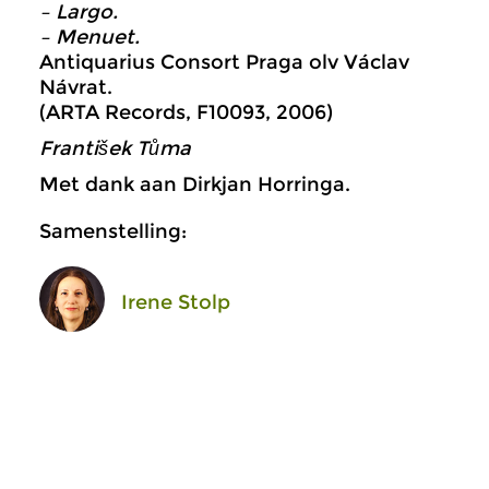
– Largo.
– Menuet.
Antiquarius Consort Praga olv Václav
Návrat.
(ARTA Records, F10093, 2006)
Franti
š
ek T
ů
ma
Met dank aan Dirkjan Horringa.
Samenstelling:
Irene Stolp