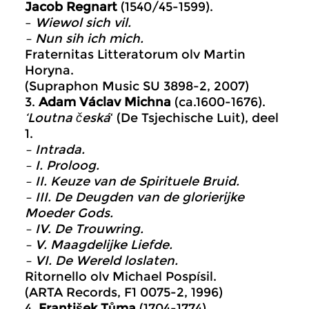
Jacob Regnart
(1540/45-1599).
–
Wiewol sich vil.
– Nun sih ich mich.
Fraternitas Litteratorum olv Martin
Horyna.
(Supraphon Music SU 3898-2, 2007)
3.
Adam Václav Michna
(ca.1600-1676).
‘Loutna
č
eská
‘ (De Tsjechische Luit), deel
1.
– Intrada.
– I. Proloog.
– II. Keuze van de Spirituele Bruid.
– III. De Deugden van de glorierijke
Moeder Gods.
– IV. De Trouwring.
– V. Maagdelijke Liefde.
– VI. De Wereld loslaten.
Ritornello olv Michael Pospísil.
(ARTA Records, F1 0075-2, 1996)
4.
František Tůma
(1704-1774).