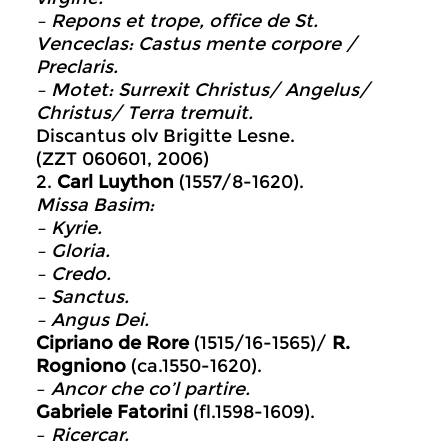
– Repons et trope, office de St.
Venceclas: Castus mente corpore /
Preclaris.
– Motet: Surrexit Christus/ Angelus/
Christus/ Terra tremuit.
Discantus olv Brigitte Lesne.
(ZZT 060601, 2006)
2.
Carl Luython
(1557/8-1620).
Missa Basim:
– Kyrie.
– Gloria.
– Credo.
– Sanctus.
– Angus Dei.
Cipriano de Rore
(1515/16-1565)/
R.
Rogniono
(ca.1550-1620).
–
Ancor che co’l partire.
Gabriele Fatorini
(fl.1598-1609).
–
Ricercar.