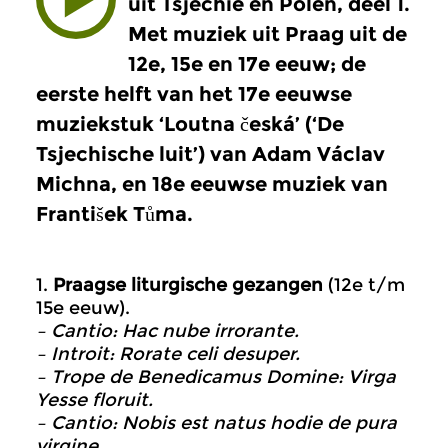
uit Tsjechië en Polen, deel 1.
Met muziek uit Praag uit de
12e, 15e en 17e eeuw; de
eerste helft van het 17e eeuwse
muziekstuk ‘Loutna česká’ (‘De
Tsjechische luit’) van Adam Václav
Michna, en 18e eeuwse muziek van
František Tůma.
1.
Praagse liturgische gezangen
(12e t/m
15e eeuw).
– Cantio: Hac nube irrorante.
– Introit: Rorate celi desuper.
– Trope de Benedicamus Domine: Virga
Yesse floruit.
– Cantio: Nobis est natus hodie de pura
virgine.