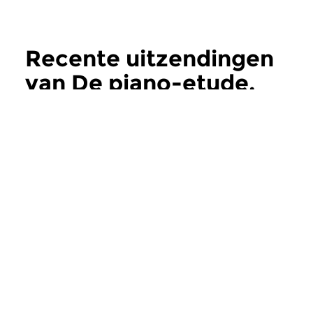
Recente uitzendingen
van De piano-etude,
van oefening tot kunst
meer
Klassiek
Klassiek
De piano-etude, van
De piano-etud
oefening tot kunst
oefening tot k
di 2 jul 2013 19:00 uur
di 26 feb 2013 19
De Piano-etude, van Oefening
De piano-etude van 