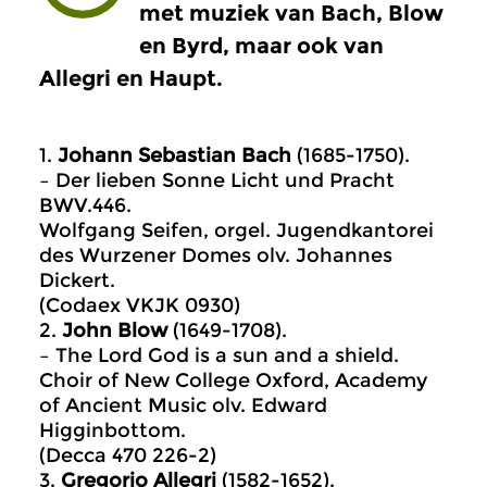
met muziek van Bach, Blow
en Byrd, maar ook van
Allegri en Haupt.
1.
Johann Sebastian Bach
(1685-1750).
– Der lieben Sonne Licht und Pracht
BWV.446.
Wolfgang Seifen, orgel. Jugendkantorei
des Wurzener Domes olv. Johannes
Dickert.
(Codaex VKJK 0930)
2.
John Blow
(1649-1708).
– The Lord God is a sun and a shield.
Choir of New College Oxford, Academy
of Ancient Music olv. Edward
Higginbottom.
(Decca 470 226-2)
3.
Gregorio Allegri
(1582-1652).