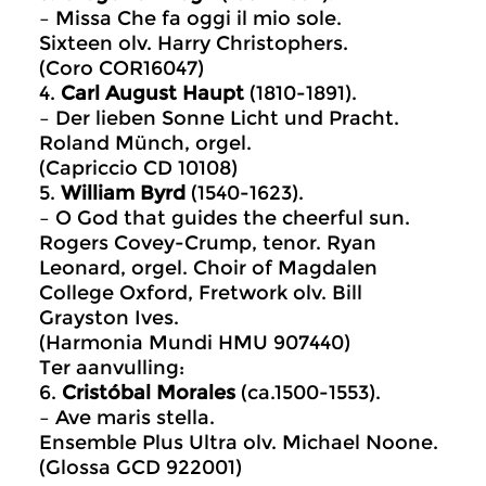
– Missa Che fa oggi il mio sole.
Sixteen olv. Harry Christophers.
(Coro COR16047)
4.
Carl August Haupt
(1810-1891).
– Der lieben Sonne Licht und Pracht.
Roland Münch, orgel.
(Capriccio CD 10108)
5.
William Byrd
(1540-1623).
– O God that guides the cheerful sun.
Rogers Covey-Crump, tenor. Ryan
Leonard, orgel. Choir of Magdalen
College Oxford, Fretwork olv. Bill
Grayston Ives.
(Harmonia Mundi HMU 907440)
Ter aanvulling:
6.
Cristóbal Morales
(ca.1500-1553).
– Ave maris stella.
Ensemble Plus Ultra olv. Michael Noone.
(Glossa GCD 922001)