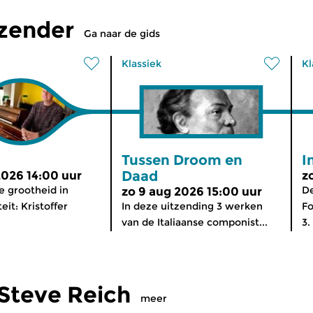
tzender
Ga naar de gids
Klassiek
Kl
Tussen Droom en
I
Daad
2026 14:00 uur
z
 grootheid in
De
zo 9 aug 2026 15:00 uur
eit: Kristoffer
In deze uitzending 3 werken
Fo
van de Italiaanse componist...
3.
Steve Reich
meer