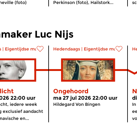
eville (foto)
Perkinson (foto), Hailstork...
sc
maker Luc Nijs
s
|
Eigentijdse muziek
Hedendaags
|
Eigentijdse muziek
H
licht
Ongehoord
N
2026 22:00 uur
ma 27 jul 2026 22:00 uur
d
icht, iedere week
Hildegard Von Bingen
In
g exclusief aandacht
ee
navische en...
vo