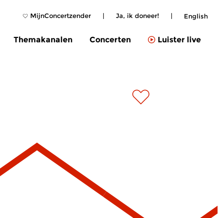
MijnConcertzender
|
Ja, ik doneer!
|
English
Themakanalen
Concerten
Luister live