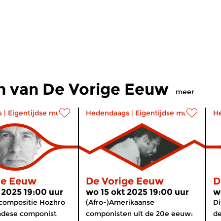
n van De Vorige Eeuw
meer
s
|
Eigentijdse muziek
Hedendaags
|
Eigentijdse muziek
H
ge Eeuw
De Vorige Eeuw
D
 2025 19:00 uur
wo 15 okt 2025 19:00 uur
w
 compositie Hozhro
(Afro-)Amerikaanse
Di
adese componist
componisten uit de 20e eeuw:
de