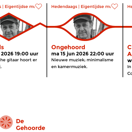
s
|
Eigentijdse muziek
Hedendaags
|
Eigentijdse muziek
H
ds
Ongehoord
C
A
 2026 19:00 uur
ma 15 jun 2026 22:00 uur
he gitaar hoort er
Nieuwe muziek; minimalisme
w
.
en kamermuziek.
In
Co
De
Gehoorde