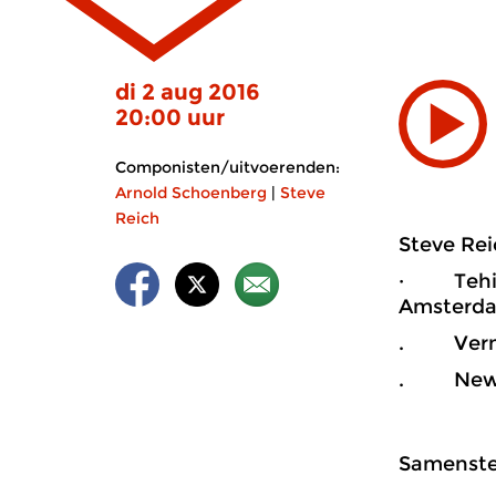
di 2 aug 2016
20:00 uur
Componisten/uitvoerenden:
Arnold Schoenberg
|
Steve
Reich
Steve Rei
· Tehill
Amsterd
. Vermon
. New Yo
Samenstel