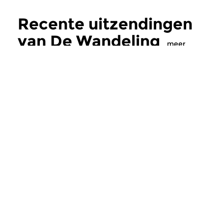
Recente uitzendingen
van De Wandeling
meer
Klassiek
Klassiek
De Wandeling
De Wandeling
di 4 aug 2026 19:00 uur
di 28 jul 2026 19:
Zweedse Romantiek
Van Navarra naar Par
één keer de Tour de