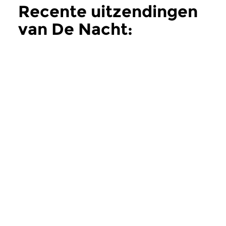
Recente uitzendingen
van De Nacht:
Klassiek
meer
Klassiek
Klassiek
De Nacht: Klassiek
De Nacht: Klas
zo 2 aug 2026 04:00 uur
zo 19 jul 2026 04
Werken van Othmar Schoeck,
Werken van Hans Koe
Fritz Brun, Joseph Lauber [zie
[foto], Joseph Rhein
foto] & Frank Martin.
Leo Weiner.