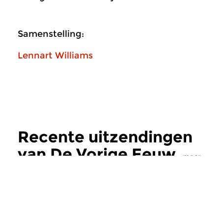
Samenstelling:
Lennart Williams
Recente uitzendingen
van De Vorige Eeuw
meer
Hedendaags
|
Eigentijdse muziek
Hedendaags
|
Eigent