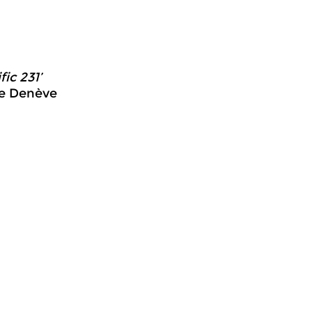
ic 231’
ne Denève