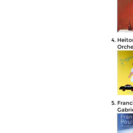
Heito
Orche
Franc
Gabri