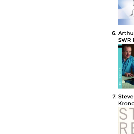
Arthu
SWR R
Steve
Krono