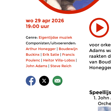
wo 29 apr 2026
19:00 uur
Genre:
Eigentijdse muziek
Componisten/uitvoerenden:
voor orke
Arthur Honegger
|
Boudewijn
Adams war
Buckinx
|
Erik Satie
|
Francis
raakten d
Poulenc
|
Heitor Villa-Lobos
|
van Boude
John Adams
|
Steve Reich
Honegger
Speellij
John
Orche