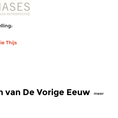
ling:
ie Thijs
n van De Vorige Eeuw
meer
s
|
Eigentijdse muziek
Hedendaags
|
Eigentijdse muziek
H