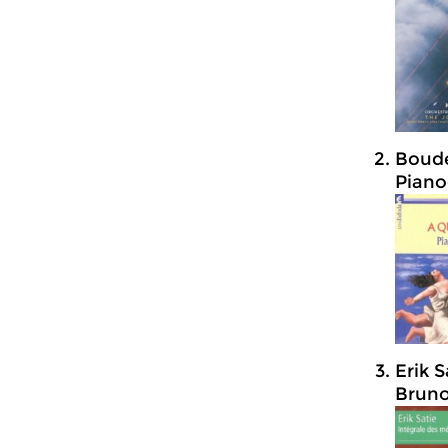
Boude
Piano
Erik 
Bruno