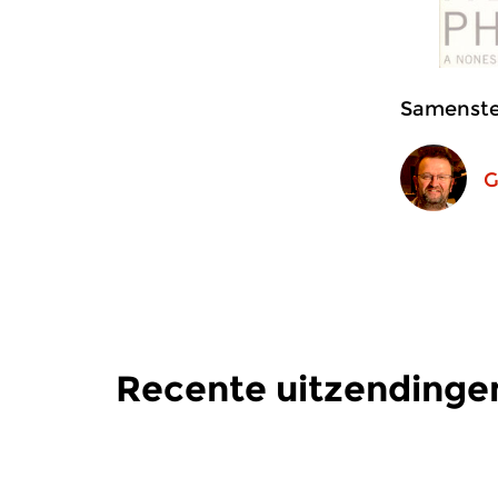
Samenstel
G
Recente uitzendinge
Hedendaags
|
Eigentijdse muziek
Hedendaag