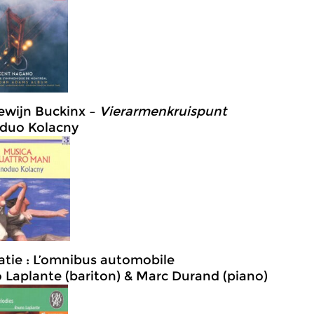
wijn Buckinx –
Vierarmenkruispunt
duo Kolacny
Satie : L’omnibus automobile
 Laplante (bariton) & Marc Durand (piano)