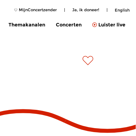
MijnConcertzender
|
Ja, ik doneer!
|
English
Themakanalen
Concerten
Luister live