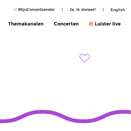
MijnConcertzender
|
Ja, ik doneer!
|
English
Themakanalen
Concerten
Luister live