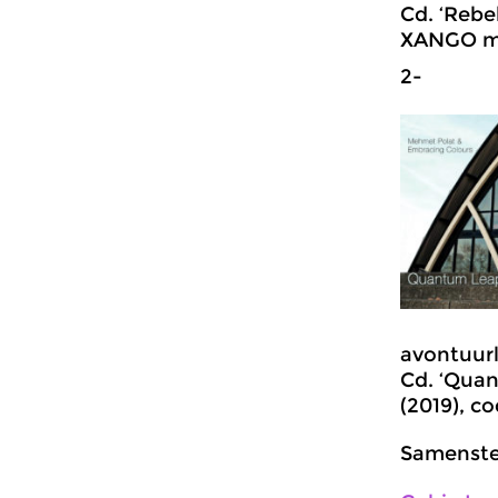
Cd. ‘Rebe
XANGO mu
2-
avontuurli
Cd. ‘Quan
(2019), 
Samenstel