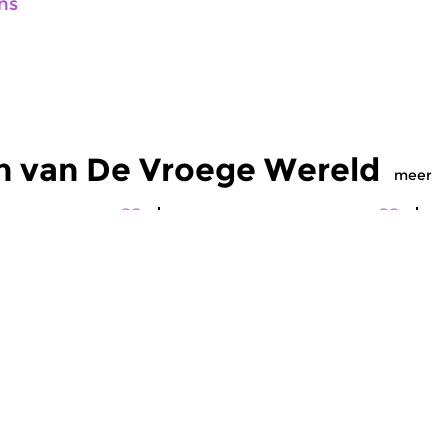
ns
n van De Vroege Wereld
meer
Wereld
W
ge Wereld
De Vroege Wereld
D
 2019 07:00 uur
za 27 apr 2019 07:00 uur
z
 van Papa Noël
Met muziek van Olcay Bayir
Me
Bonga (Angola).
(Turkije/Anatolië), Röyksopp
Ac
(Noorwegen), Deep Forest...
Pe