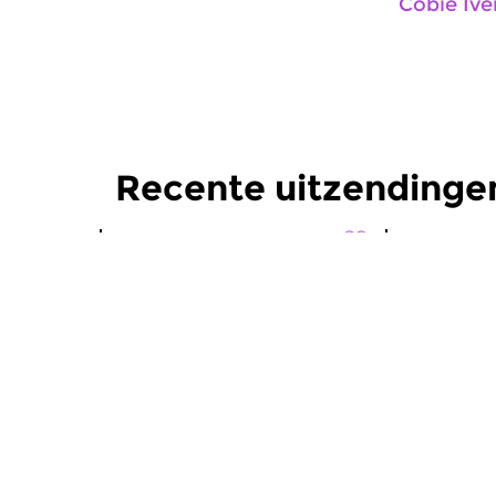
Cobie Ive
Recente uitzendinge
Wereld
Wereld
De Vroege Wereld
De Vroe
za 8 jun 2019 07:00 uur
za 25 mei
Met muziek van Tristan
Met Muziek
Driessens, Valtònyc en de groep
(Congo) en 
Arifa.