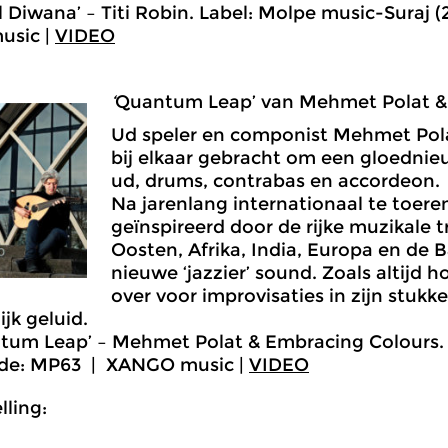
l Diwana’ – Titi Robin. Label: Molpe music-Suraj 
sic |
VIDEO
‘
Quantum Leap’ van Mehmet Polat &
Ud speler en componist Mehmet Pol
bij elkaar gebracht om een gloedni
ud, drums, contrabas en accordeon.
Na jarenlang internationaal te toere
geïnspireerd door de rijke muzikale 
Oosten, Afrika, India, Europa en de 
nieuwe ‘jazzier’ sound. Zoals altijd 
over voor improvisaties in zijn stukke
jk geluid.
tum Leap’ – Mehmet Polat & Embracing Colours. 
code: MP63 | XANGO music |
VIDEO
ling: