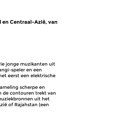
 en Centraal-Azië, van
rie jonge muzikanten uit
rangi-speler en een
het eerst een elektrische
zameling scherpe en
n de contouren trekt van
uziekbronnen uit het
zië of Rajahstan (een