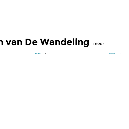
n van De Wandeling
meer
Klassiek
Kl
eling
De Wandeling
D
2026 19:00 uur
di 21 jul 2026 19:00 uur
d
 naar Parijs: Nog
Vandaag laten we u een klein
Fr
 Tour de France
stukje Nederlandse
muziekgeschiedenis horen...