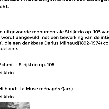
cht.
n uitgevoerde monumentale Strijktrio op. 105 van
t wordt aangevuld met een bewerking van de int
, die een dankbare Darius Milhaud(1892-1974) c
deleine.
Schmitt: Strijktrio op. 105
ijktrio
Milhaud: ‘La Muse ménagère’(arr.)
ijktrio