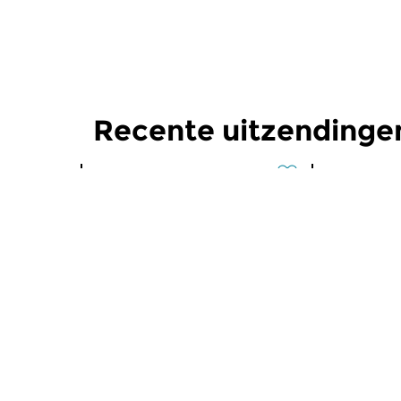
Recente uitzendinge
Klassiek
Klassiek
De Wandeling
De Wand
di 4 aug 2026 19:00 uur
di 28 jul 
Zweedse Romantiek
Van Navarra
één keer de