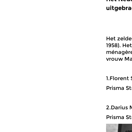
uitgebra
Het zelde
1958). He
ménagère’
vrouw Ma
1.Florent 
Prisma Str
2.Darius 
Prisma Str