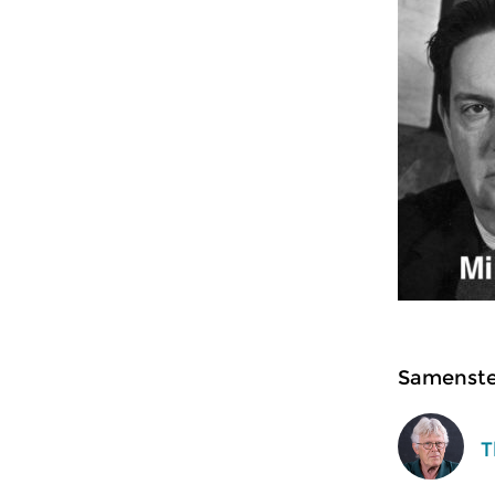
Samenstel
T