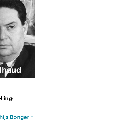
ling:
hijs Bonger †