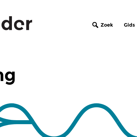
Zoek
Gids
ng