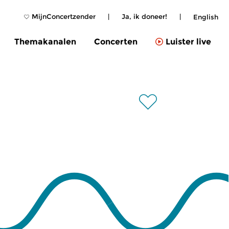
MijnConcertzender
|
Ja, ik doneer!
|
English
Themakanalen
Concerten
Luister live