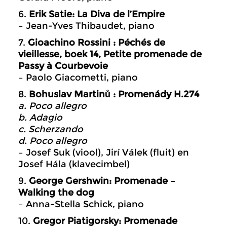
6.
Erik Satie: La Diva de l’Empire
– Jean-Yves Thibaudet, piano
7.
Gioachino Rossini : Péchés de
vieillesse, boek 14, Petite promenade de
Passy à Courbevoie
– Paolo Giacometti, piano
8.
Bohuslav Martinů : Promenády H.274
a. Poco allegro
b. Adagio
c. Scherzando
d. Poco allegro
– Josef Suk (viool), Jirí Válek (fluit) en
Josef Hála (klavecimbel)
9.
George Gershwin: Promenade –
Walking the dog
– Anna-Stella Schick, piano
10.
Gregor Piatigorsky: Promenade