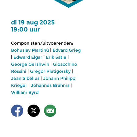
di 19 aug 2025
19:00 uur
Componisten/uitvoerenden:
Bohuslav Martinû
|
Edvard Grieg
|
Edward Elgar
|
Erik Satie
|
George Gershwin
|
Gioacchino
Rossini
|
Gregor Piatigorsky
|
Jean Sibelius
|
Johann Philipp
Krieger
|
Johannes Brahms
|
William Byrd