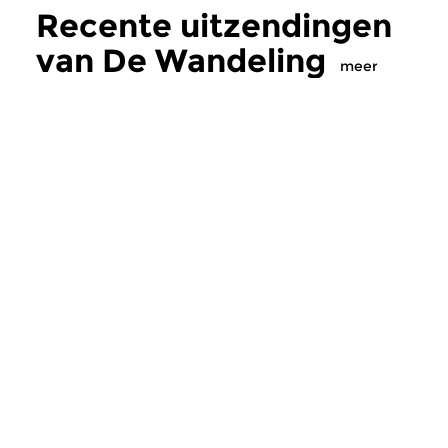
Recente uitzendingen
van De Wandeling
meer
Klassiek
Klassiek
De Wandeling
De Wandeling
di 4 aug 2026 19:00 uur
di 28 jul 2026 19:
Zweedse Romantiek
Van Navarra naar Par
één keer de Tour de
Meer van