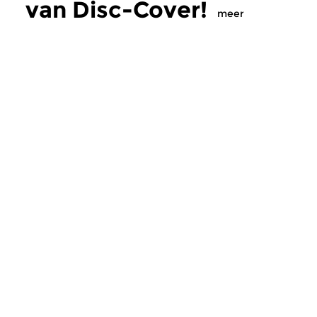
van Disc-Cover!
meer
Wereld
|
Americana
Wereld
Disc-Cover!
Disc-Cover!
vr 10 jul 2026 19:00 uur
vr 12 jun 2026 19
Belangwekkende albums uit de
Onder de noemer
folk- en rootsmuziek met dit
Matthews@80 maakt
keer een Americana golden...
Roeting een serie ove
Meer van
programmamaker