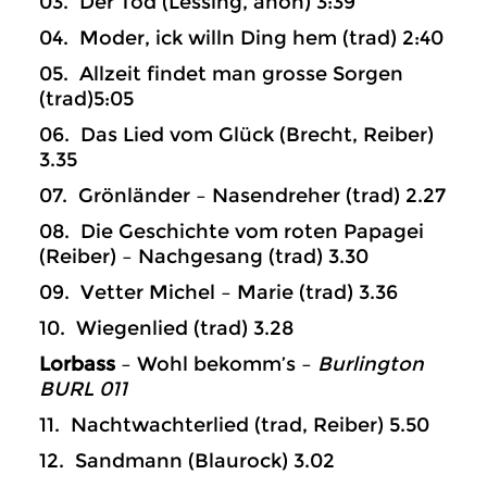
03. Der Tod (Lessing, anon) 3:39
04. Moder, ick willn Ding hem (trad) 2:40
05. Allzeit findet man grosse Sorgen
(trad)5:05
06. Das Lied vom Glück (Brecht, Reiber)
3.35
07. Grönländer – Nasendreher (trad) 2.27
08. Die Geschichte vom roten Papagei
(Reiber) – Nachgesang (trad) 3.30
09. Vetter Michel – Marie (trad) 3.36
10. Wiegenlied (trad) 3.28
Lorbass
– Wohl bekomm’s –
Burlington
BURL 011
11. Nachtwachterlied (trad, Reiber) 5.50
12. Sandmann (Blaurock) 3.02