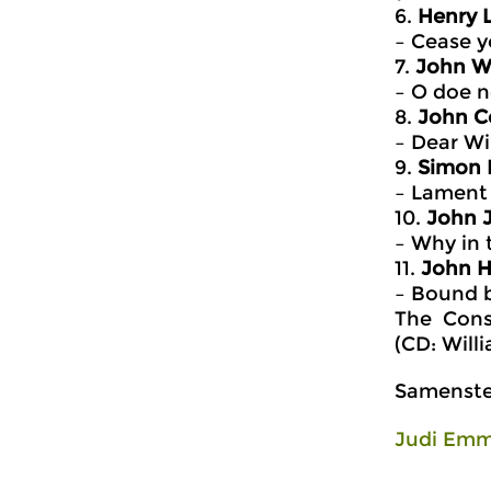
6.
Henry 
– Cease y
7.
John W
– O doe n
8.
John C
– Dear Wil
9.
Simon 
– Lament
10.
John 
– Why in 
11.
John H
– Bound b
The Conso
(CD: Will
Samenstel
Judi Emm