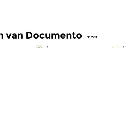
en van Documento
meer
eleeuwse muziek
Oud
|
Barok
O
nto
Documento
D
 2026 21:00 uur
do 4 jun 2026 21:00 uur
d
de Muziek 2026:
Giving Voice afl. 1. Het komende
In
e, deel 2. We horen
uur kunt u luisteren naar het
Do
 twee ensembles...
eerste deel van de serie...
ee