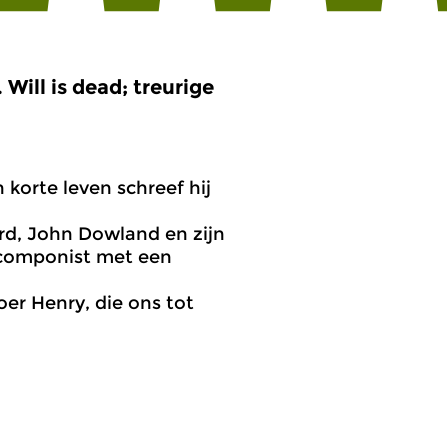
ill is dead; treurige
n korte leven schreef hij
yrd, John Dowland en zijn
 componist met een
oer Henry, die ons tot