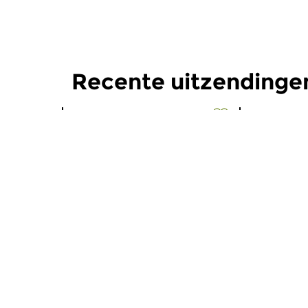
Recente uitzending
Oud
|
Barok
Oud
|
Midd
Documento
Docume
do 16 jul 2026 21:00 uur
do 18 jun
Festival Oude Muziek 2026:
Festival Ou
Giving Voice, deel 3. We horen
Giving voic
drie optredende ensembles...
onder meer