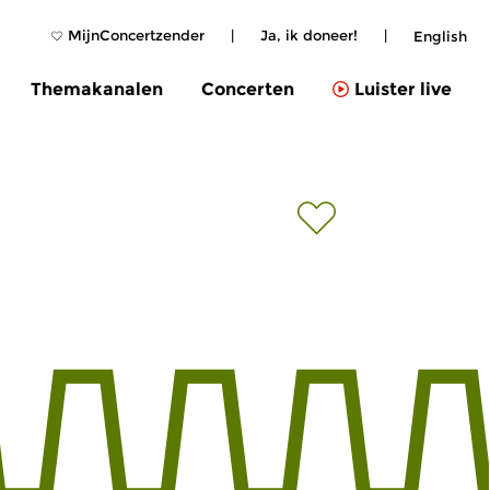
MijnConcertzender
|
Ja, ik doneer!
|
English
Themakanalen
Concerten
Luister live