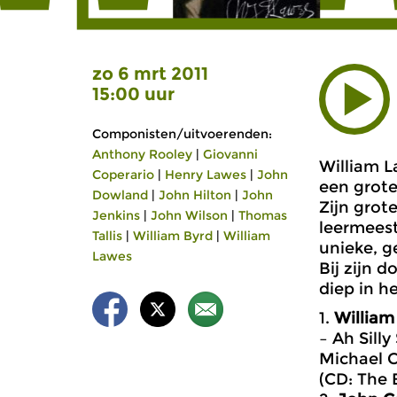
zo 6 mrt 2011
15:00 uur
Componisten/uitvoerenden:
Anthony Rooley
|
Giovanni
William La
Coperario
|
Henry Lawes
|
John
een grot
Dowland
|
John Hilton
|
John
Zijn grot
Jenkins
|
John Wilson
|
Thomas
leermees
Tallis
|
William Byrd
|
William
unieke, ge
Lawes
Bij zijn 
diep in h
1.
William
– Ah Silly
Michael C
(CD: The E