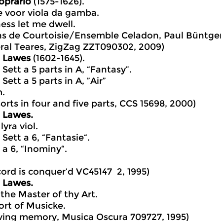
oprario
(1575-1626).
e voor viola da gamba.
ness let me dwell.
ns de Courtoisie/Ensemble Celadon, Paul Büntge
ral Teares, ZigZag ZZT090302, 2009)
m Lawes
(1602-1645).
Sett a 5 parts in A, “Fantasy”.
Sett a 5 parts in A, ”Air”
.
orts in four and five parts, CCS 15698, 2000)
 Lawes.
lyra viol.
Sett a 6, “Fantasie“.
 a 6, “Inominy“.
ord is conquer’d VC45147 2, 1995)
 Lawes.
 the Master of thy Art.
rt of Musicke.
oving memory, Musica Oscura 709727, 1995)