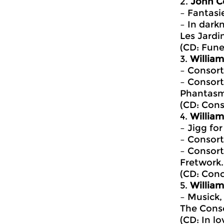
2.
John C
– Fantasi
– In dark
Les Jardi
(CD: Fune
3.
Willia
– Consort 
– Consort 
Phantasm
(CD: Cons
4.
William
– Jigg for 
– Consort 
– Consort
Fretwork.
(CD: Conc
5.
William
– Musick,
The Conso
(CD: In l