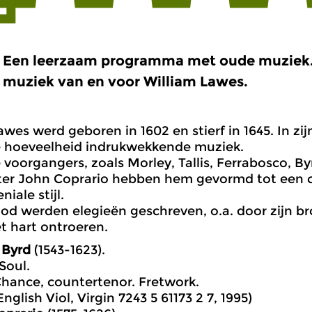
Een leerzaam programma met oude muziek. W
muziek van en voor William Lawes.
wes werd geboren in 1602 en stierf in 1645. In zij
e hoeveelheid indrukwekkende muziek.
e voorgangers, zoals Morley, Tallis, Ferrabosco, B
ter John Coprario hebben hem gevormd tot een
niale stijl.
dood werden elegieën geschreven, o.a. door zijn br
et hart ontroeren.
 Byrd
(1543-1623).
 Soul.
hance, countertenor. Fretwork.
nglish Viol, Virgin 7243 5 61173 2 7, 1995)