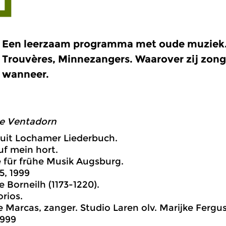
Een leerzaam programma met oude muziek.
Trouvères, Minnezangers. Waarover zij zon
wanneer.
de Ventadorn
uit Lochamer Liederbuch.
uf mein hort.
 für frühe Musik Augsburg.
5, 1999
e Borneilh (1173-1220).
orios.
 Marcas, zanger. Studio Laren olv. Marijke Fergu
1999