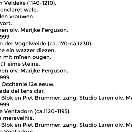
n Veldeke (1140-1210).
is enclaret wale.
 den vrouwen.
ne wort.
ren olv. Marijke Ferguson.
1999
n der Vogelweide (ca.1170-ca.1230).
rte ein wazzer diezen.
ch mit mïnen ougen.
z üf eime steine.
ren olv. Marijke Ferguson.
1999
Occitanië 12e eeuw.
rada del tens clar.
Blok en Piet Brummer, zang. Studio Laren olv. Ma
1999
e Ventadorn (ca.1120-1195).
 es meravelhia.
Blok en Piet Brummer, zang. Studio Laren olv. Ma
e Ventadorn.