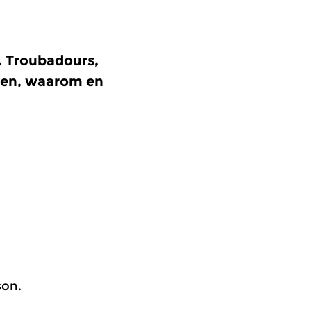
 Troubadours,
gen, waarom en
son.