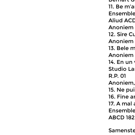
11. Be m’
Ensemble
Aliud AC
Anoniem 
12. Sire
Anoniem 
13. Bele m
Anoniem 
14. En u
Studio La
R.P. 01
Anoniem, 
15. Ne pui
16. Fine 
17. A mal
Ensemble
ABCD 182
Samenstel