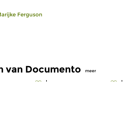
arijke Ferguson
en van Documento
meer
eleeuwse muziek
Oud
|
Barok
O
nto
Documento
D
 2026 21:00 uur
do 4 jun 2026 21:00 uur
d