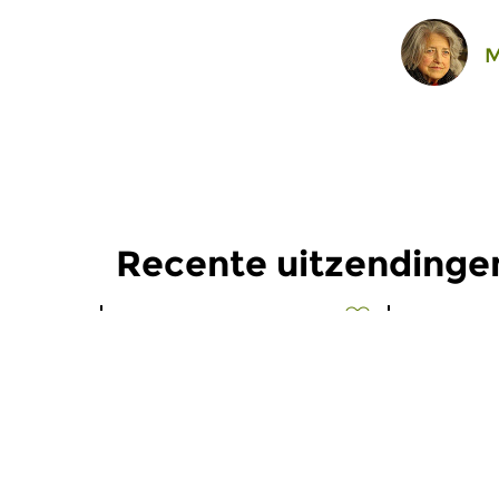
M
Recente uitzending
Oud
|
Barok
Oud
|
Midd
Documento
Docume
do 16 jul 2026 21:00 uur
do 18 jun