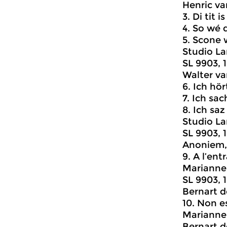
Henric va
3. Di tit 
4. So wé
5. Sco
Studio La
SL 9903, 
Walter va
6. Ich hö
7. Ich sa
8. Ich sa
Studio La
SL 9903, 
Anoniem, 
9. A l’ent
Marianne 
SL 9903, 
Bernart d
10. Non
Marianne 
Bernart d