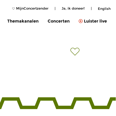
MijnConcertzender
|
Ja, ik doneer!
|
English
Themakanalen
Concerten
Luister live