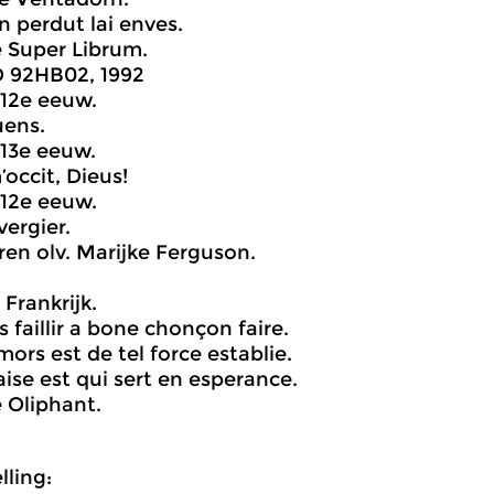
an perdut lai enves.
 Super Librum.
D 92HB02, 1992
12e eeuw.
 Cuens.
13e eeuw.
’occit, Dieus!
12e eeuw.
n vergier.
ren olv. Marijke Ferguson.
Frankrijk.
s faillir a bone chonçon faire.
amors est de tel force establie.
 aise est qui sert en esperance.
 Oliphant.
ling: