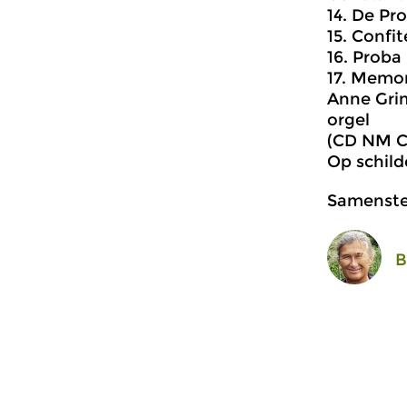
14. De Pr
15. Confi
16. Prob
17. Memo
Anne Grim
orgel
(CD NM Cl
Op schild
Samenstel
B