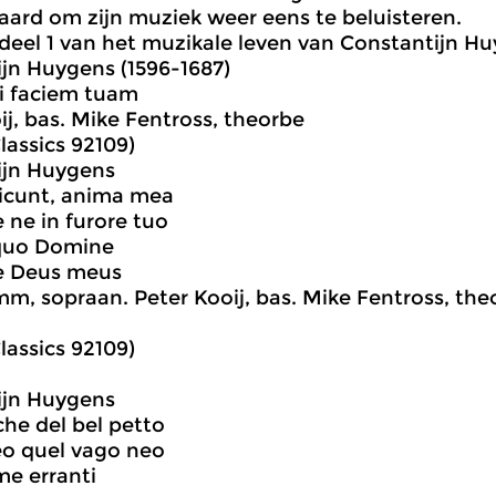
ard om zijn muziek weer eens te beluisteren.
eel 1 van het muzikale leven van Constantijn Hu
jn Huygens (1596-1687)
sti faciem tuam
ij, bas. Mike Fentross, theorbe
assics 92109)
ijn Huygens
dicunt, anima mea
 ne in furore tuo
quo Domine
e Deus meus
m, sopraan. Peter Kooij, bas. Mike Fentross, the
assics 92109)
ijn Huygens
che del bel petto
eo quel vago neo
me erranti