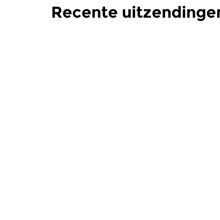
Recente uitzending
Oud
|
Barok
Oud
|
Midd
Documento
Docume
do 16 jul 2026 21:00 uur
do 18 jun
Festival Oude Muziek 2026:
Festival Ou
Giving Voice, deel 3. We horen
Giving voic
drie optredende ensembles...
onder meer
Meer van programmam