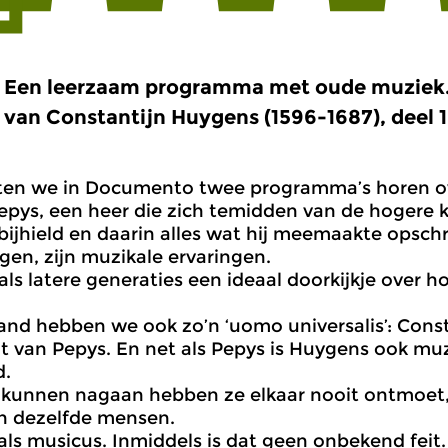
Een leerzaam programma met oude muziek.
van Constantijn Huygens (1596-1687), deel 1
ieten we in Documento twee programma’s horen 
pys, een heer die zich temidden van de hogere 
ijhield en daarin alles wat hij meemaakte opschr
ngen, zijn muzikale ervaringen.
ls latere generaties een ideaal doorkijkje over hoe
and hebben we ook zo’n ‘uomo universalis’: Cons
t van Pepys. En net als Pepys is Huygens ook muz
d.
 kunnen nagaan hebben ze elkaar nooit ontmoet,
n dezelfde mensen.
ls musicus. Inmiddels is dat geen onbekend feit.