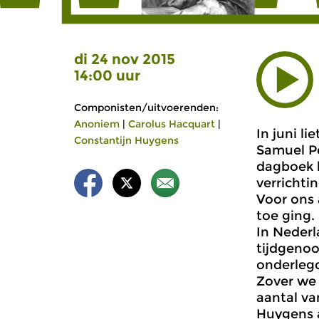
di 24 nov 2015
14:00 uur
Componisten/uitvoerenden:
Anoniem
|
Carolus Hacquart
|
In juni l
Constantijn Huygens
Samuel Pe
dagboek b
verrichti
Voor ons a
toe ging.
In Nederl
tijdgenoo
onderleg
Zover we
aantal va
Huygens a