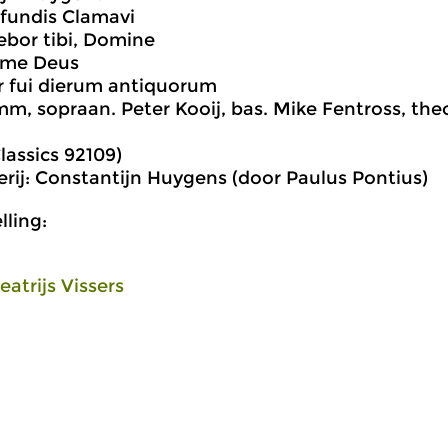
ofundis Clamavi
tebor tibi, Domine
a me Deus
r fui dierum antiquorum
m, sopraan. Peter Kooij, bas. Mike Fentross, the
assics 92109)
erij: Constantijn Huygens (door Paulus Pontius)
ling:
eatrijs Vissers