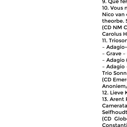
9. Que fe
10. Vous 
Nico van 
theorbe. 
(CD NM Cl
Carolus H
11. Trioso
– Adagio-
– Grave – 
– Adagio 
– Adagio 
Trio Sonn
(CD Emerg
Anoniem/
12. Lie
13. Are
Camerata 
Selfhoudt
(CD Glob
Constant