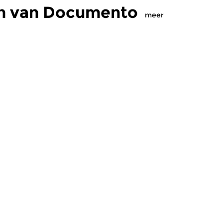
en van Documento
meer
eleeuwse muziek
Oud
|
Barok
O
nto
Documento
D
 2026 21:00 uur
do 4 jun 2026 21:00 uur
d
de Muziek 2026:
Giving Voice afl. 1. Het komende
In
e, deel 2. We horen
uur kunt u luisteren naar het
Do
 twee ensembles...
eerste deel van de serie...
ee
aker Beatrijs Vissers