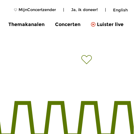
MijnConcertzender
|
Ja, ik doneer!
|
English
Themakanalen
Concerten
Luister live