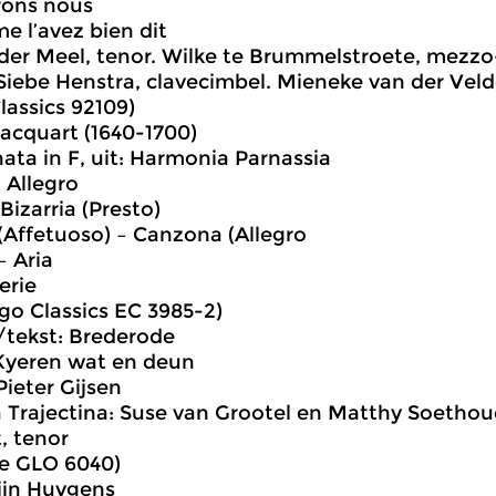
rons nous
me l’avez bien dit
der Meel, tenor. Wilke te Brummelstroete, mezzo
Siebe Henstra, clavecimbel. Mieneke van der Vel
assics 92109)
acquart (1640-1700)
nata in F, uit: Harmonia Parnassia
 Allegro
Bizarria (Presto)
(Affetuoso) – Canzona (Allegro
– Aria
erie
o Classics EC 3985-2)
tekst: Brederode
ve Kyeren wat en deun
nt Pieter Gijsen
Trajectina: Suse van Grootel en Matthy Soethou
, tenor
e GLO 6040)
ijn Huygens