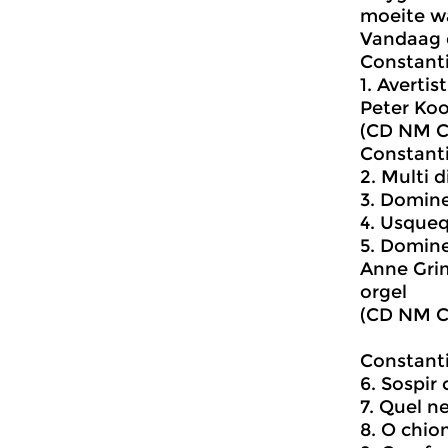
moeite wa
Vandaag d
Constanti
1. Averti
Peter Koo
(CD NM Cl
Constant
2. Multi 
3. Domine
4. Usque
5. Domin
Anne Grim
orgel
(CD NM Cl
Constant
6. Sospir 
7. Quel n
8. O chio