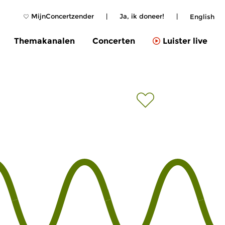
MijnConcertzender
|
Ja, ik doneer!
|
English
Themakanalen
Concerten
Luister live