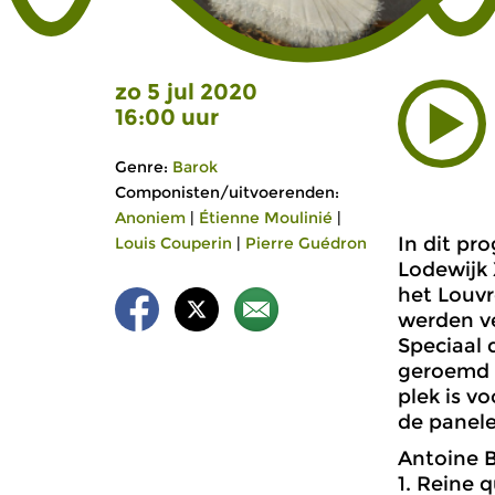
zo 5 jul 2020
16:00 uur
Genre:
Barok
Componisten/uitvoerenden:
Anoniem
|
Étienne Moulinié
|
In dit pr
Louis Couperin
|
Pierre Guédron
Lodewijk 
het Louvr
werden ve
Speciaal 
geroemd o
plek is v
de panele
Antoine B
1. Reine q