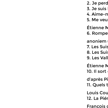
2. Je perd
3. Je suis
4. Aime-m
5. Me veu
Étienne M
6. Rompe
anoniem (
7. Les Sui
8. Les Su
9. Les Val
Étienne M
10. Il so
d’après P
11. Quels
Louis Cou
12. La Pi
François 