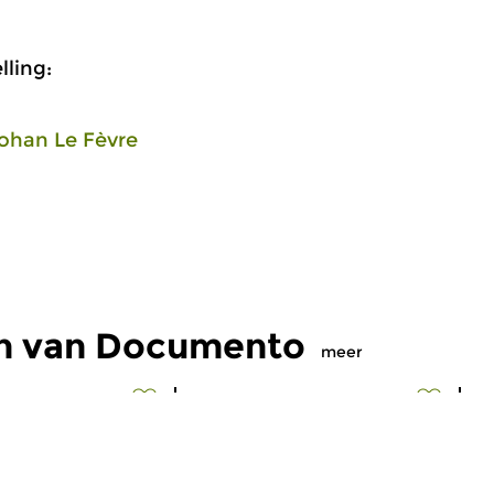
ling:
ohan Le Fèvre
en van Documento
meer
eleeuwse muziek
Oud
|
Barok
O