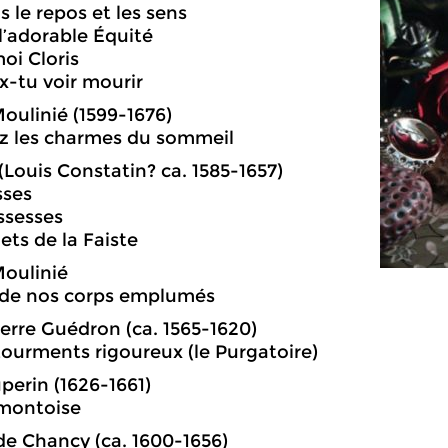
s le repos et les sens
 l’adorable Équité
oi Cloris
x-tu voir mourir
oulinié (1599-1676)
z les charmes du sommeil
Louis Constatin? ca. 1585-1657)
sses
issesses
lets de la Faiste
oulinié
rt de nos corps emplumés
ierre Guédron (ca. 1565-1620)
 tourments rigoureux (le Purgatoire)
perin (1626-1661)
émontoise
de Chancy (ca. 1600-1656)