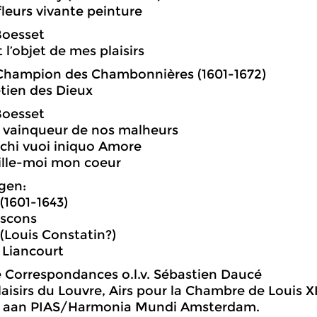
fleurs vivante peinture
Boesset
 l’objet de mes plaisirs
Champion des Chambonnières (1601-1672)
etien des Dieux
Boesset
i vainqueur de nos malheurs
 chi vuoi iniquo Amore
ille-moi mon coeur
gen:
 (1601-1643)
ascons
Louis Constatin?)
 Liancourt
Correspondances o.l.v. Sébastien Daucé
laisirs du Louvre, Airs pour la Chambre de Louis 
 aan PIAS/Harmonia Mundi Amsterdam.