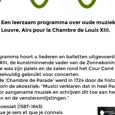
Een leerzaam programma over oude muziek. 
Louvre, Airs pour la Chambre de Louis XIII.
ogramma hoort u liederen en balletten uitgevoerd
XIII, de kunstminnende vader van de Zonnekoning
e was zijn paleis en de zalen rond het Cour Carré
elvuldig gebruikt voor concerten.
de ‘Chambre de Parade’ werd in 1724 door de hist
m de akoestiek: “Musici verklaren dat in heel Par
oor aangename muziek en schrijven dit toe aan he
n en de vensteromlijstingen.”
oesset (1587-1643)
ue je sers et que je connais