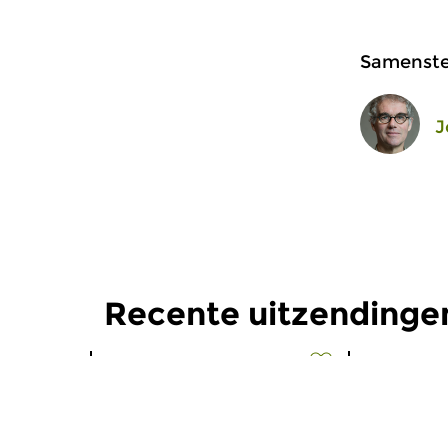
Samenstel
J
Recente uitzending
Oud
|
Barok
Oud
|
Midd