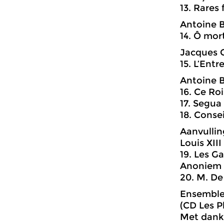
13. Rares 
Antoine 
14. Ô mort
Jacques 
15. L’Entr
Antoine 
16. Ce Ro
17. Segua
18. Conse
Aanvullin
Louis XIII
19. Les G
Anoniem (
20. M. De
Ensemble 
(CD Les P
Met dank