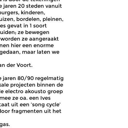
e jaren 20 steden vanuit
burgers, kinderen,
uizen, bordelen, pleinen,
s gevat in 1 soort
eluiden; ze bewegen
e worden ze aangeraakt
nnen hier een enorme
 gedaan, maar laten we
n der Voort.
 jaren 80/90 regelmatig
kale projecten binnen de
e electro akousto groep
mee ze oa. een Ives
at uit een ‘song cycle’
 door fragmenten uit het
gas.