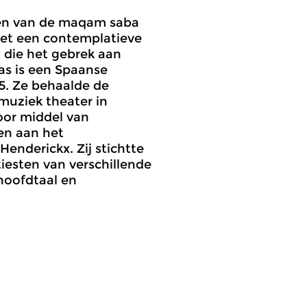
oten van de maqam saba
met een contemplatieve
 die het gebrek aan
as is een Spaanse
05. Ze behaalde de
muziek theater in
oor middel van
ren aan het
nderickx. Zij stichtte
iesten van verschillende
 hoofdtaal en