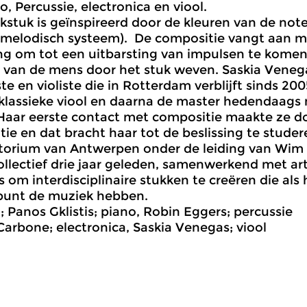
o, Percussie, electronica en viool.
kstuk is geïnspireerd door de kleuren van de n
 melodisch systeem). De compositie vangt aan 
g om tot een uitbarsting van impulsen te komen
van de mens door het stuk weven. Saskia Veneg
e en violiste die in Rotterdam verblijft sinds 20
klassieke viool en daarna de master hedendaags 
Haar eerste contact met compositie maakte ze d
tie en dat bracht haar tot de beslissing te stude
orium van Antwerpen onder de leiding van Wim He
ollectief drie jaar geleden, samenwerkend met art
es om interdisciplinaire stukken te creëren die als
punt de muziek hebben.
; Panos Gklistis; piano, Robin Eggers; percussie
arbone; electronica, Saskia Venegas; viool