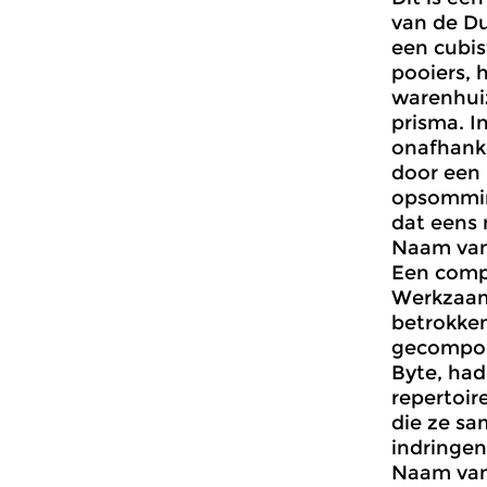
van de Du
een cubis
pooiers, 
warenhuiz
prisma. I
onafhanke
door een 
opsomming
dat eens 
Naam van 
Een compo
Werkzaam 
betrokken
gecompon
Byte, had
repertoir
die ze sa
indringen
Naam van 