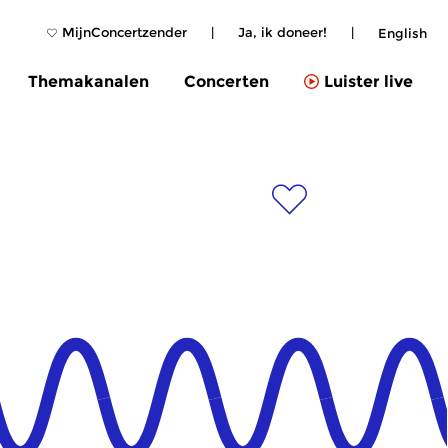
MijnConcertzender
|
Ja, ik doneer!
|
English
Themakanalen
Concerten
Luister live