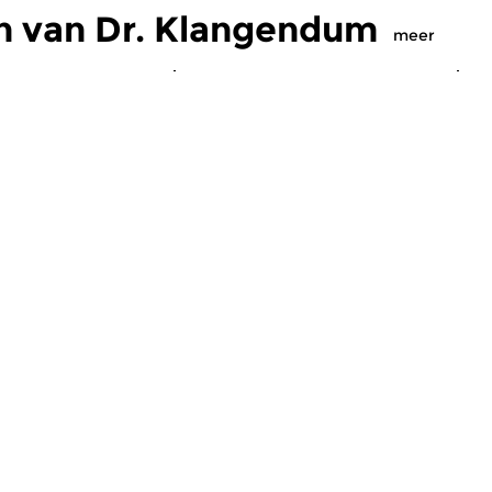
n van Dr. Klangendum
meer
Eigentijdse muziek
Crosslinks
|
Eigentijdse muziek
Cr
ngendum
Dr. Klangendum
D
 2026 00:00 uur
ma 6 jul 2026 00:00 uur
m
e, Asian Archive &
#566: Een radiohoorspel door
#
Hansko Visser voor Dr
Th
Klangendum, Worm &...
tzender
Ga naar de gids