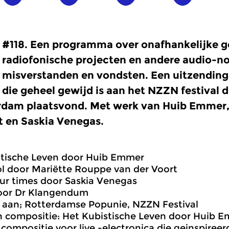
#118. Een programma over onafhankelijke g
radiofonische projecten en andere audio-n
misverstanden en vondsten. Een uitzending
die geheel gewijd is aan het NZZN festival 
rdam plaatsvond. Met werk van Huib Emmer
t en Saskia Venegas.
stische Leven door Huib Emmer
ol door Mariëtte Rouppe van der Voort
our times door Saskia Venegas
door Dr Klangendum
 aan; Rotterdamse Popunie, NZZN Festival
 compositie: Het Kubistische Leven door Huib E
n compositie voor live -electronica die geinspiree