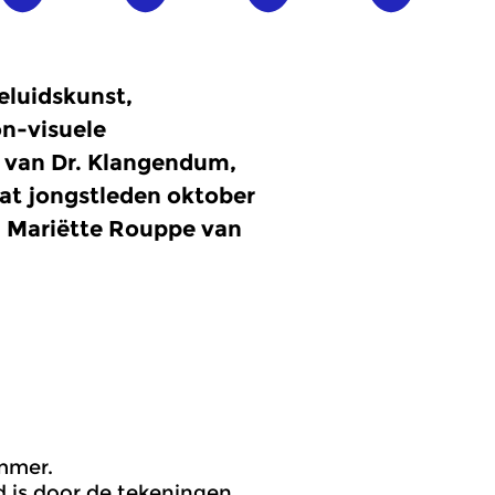
eluidskunst,
on-visuele
 van Dr. Klangendum,
dat jongstleden oktober
, Mariëtte Rouppe van
mmer.
rd is door de tekeningen