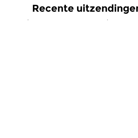
Recente uitzendinge
Crosslinks
|
Eigentijdse muziek
Crosslinks
|
Dr. Klangendum
Dr. Kla
ma 3 aug 2026 00:00 uur
ma 20 jul
#568: Klangendum’s endless
#567: Freez
summer #1
Nachtwerk
Straks op de Concer