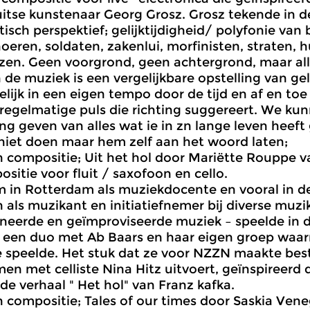
itse kunstenaar Georg Grosz. Grosz tekende in d
tisch perspektief; gelijktijdigheid/ polyfonie van 
hoeren, soldaten, zakenlui, morfinisten, straten, h
en. Geen voorgrond, geen achtergrond, maar alle
n de muziek is een vergelijkbare opstelling van g
lijk in een eigen tempo door de tijd en af en to
regelmatige puls die richting suggereert. We ku
 geven van alles wat ie in zn lange leven heeft
niet doen maar hem zelf aan het woord laten;
compositie; Uit het hol door Mariëtte Rouppe va
sitie voor fluit / saxofoon en cello.
in Rotterdam als muziekdocente en vooral in de
 als muzikant en initiatiefnemer bij diverse muzi
eerde en geïmproviseerde muziek – speelde in d
 een duo met Ab Baars en haar eigen groep waar
e speelde. Het stuk dat ze voor NZZN maakte besta
men met celliste Nina Hitz uitvoert, geïnspireerd
de verhaal " Het hol" van Franz kafka.
compositie; Tales of our times door Saskia Vene