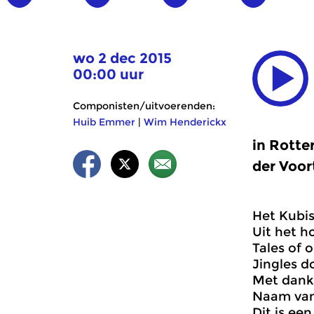
wo 2 dec 2015
00:00 uur
Componisten/uitvoerenden:
Huib Emmer
|
Wim Henderickx
in Rotte
der Voor
Het Kubi
Uit het h
Tales of 
Jingles 
Met dank
Naam van
Dit is ee