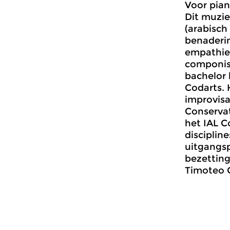
Voor pian
Dit muzie
(arabisch
benaderin
empathie 
componist
bachelor 
Codarts. 
improvisa
Conservat
het IAL C
disciplin
uitgangs
bezetting
Timoteo C