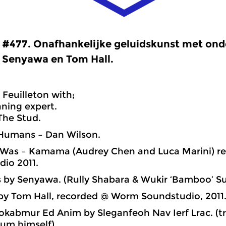
#477. Onafhankelijke geluidskunst met ond
Senyawa en Tom Hall.
 Feuilleton with;
aning expert.
 The Stud.
ll Humans – Dan Wilson.
 i Was – Kamama (Audrey Chen and Luca Marini) 
io 2011.
ks by Senyawa. (Rully Shabara & Wukir ‘Bamboo’ Su
k by Tom Hall, recorded @ Worm Soundstudio, 2011
okabmur Ed Anim by Sleganfeoh Nav Ierf Lrac. (t
um himself)