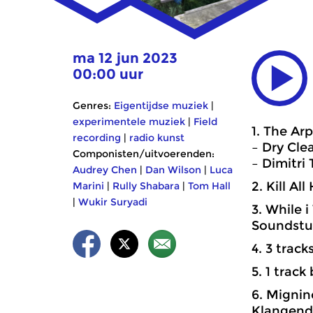
ma 12 jun 2023
00:00 uur
Genres:
Eigentijdse muziek
|
experimentele muziek
|
Field
1. The Arp
recording
|
radio kunst
– Dry Cle
Componisten/uitvoerenden:
– Dimitri
Audrey Chen
|
Dan Wilson
|
Luca
2. Kill A
Marini
|
Rully Shabara
|
Tom Hall
|
Wukir Suryadi
3. While
Soundstud
4. 3 trac
5. 1 trac
6. Mignin
Klangend