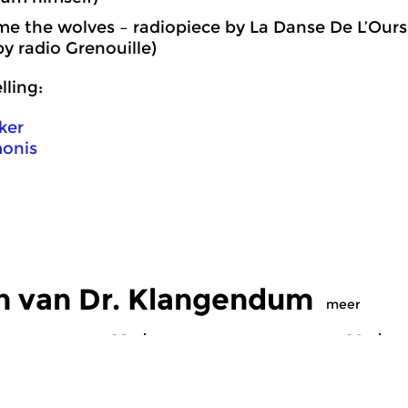
me the wolves – radiopiece by La Danse De L’Ours
y radio Grenouille)
ling:
ker
monis
n van Dr. Klangendum
meer
Eigentijdse muziek
Crosslinks
|
Eigentijdse muziek
Cr