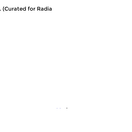
. (Curated for Radia
osslinks
|
Eigentijdse muziek
Crosslinks
|
Eigentijdse muzi
meer info