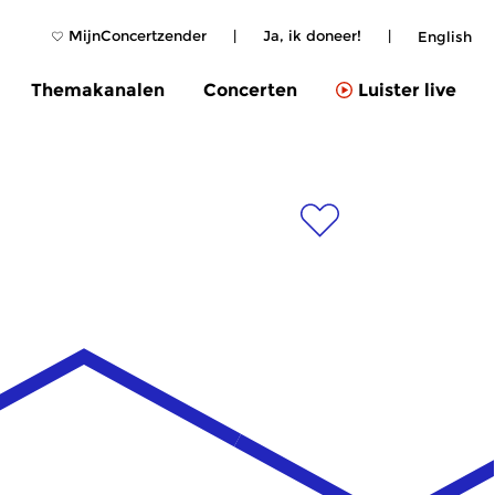
MijnConcertzender
|
Ja, ik doneer!
|
English
Themakanalen
Concerten
Luister live