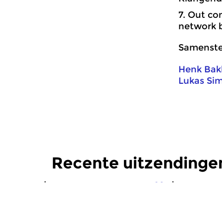
7. Out co
network b
Samenstel
Henk Bak
Lukas Si
Recente uitzendinge
Crosslinks
|
Eigentijdse muziek
Crosslinks
|