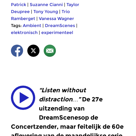
Patrick
|
Suzanne Cianni
|
Taylor
Deupree
|
Tony Young
|
Trio
Ramberget
|
Vanessa Wagner
Tags:
Ambient
|
DreamScenes
|
elektronisch
|
experimenteel
“Listen without
distraction…”
De 27e
uitzending van
DreamScenesop de
Concertzender, maar feitelijk de 60e
aflevering van de maandelijkse serie