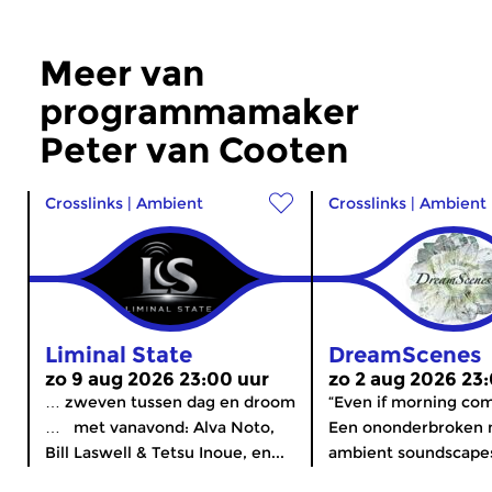
Meer van
programmamaker
Peter van Cooten
Crosslinks
|
Ambient
Crosslinks
|
Ambient
Liminal State
DreamScenes
zo 9 aug 2026 23:00 uur
zo 2 aug 2026 23
… zweven tussen dag en droom
“Even if morning co
… met vanavond: Alva Noto,
Een ononderbroken 
Bill Laswell & Tetsu Inoue, en...
ambient soundscapes