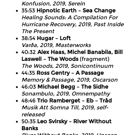
Konfusion
, 2019, Serein
35:53
Hipnotic Earth – Sea Change
Healing Sounds: A Compilation For
Hurricane Recovery
, 2019, Past Inside
The Present
38:54
Hugar – Loft
Varða
, 2019, Masterworks
40:32
Alex Haas, Michel Banabila, Bill
Laswell – The Woods
(fragment)
The Woods
, 2019, Sonicontinuum
44:35
Ross Gentry – A Passage
Memory & Passage
, 2019, Oscarson
46:03
Michael Begg – The Sidhe
Sonambulo
, 2019, Omnempathy
48:46
Trio Ramberget – Eb – Tråd
Musik Att Somna Till
, 2019, self-
released
50:35
Leo Svirsky – River Without
Banks