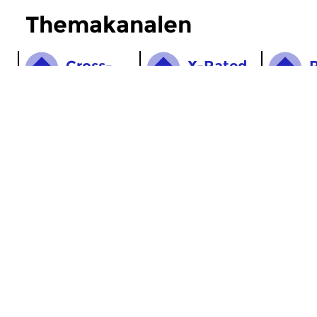
Themakanalen
Cross­
X-Rated
links
MijnCZ
|
Ja, ik doneer!
|
English
Home
Gids
Nieuws
Programma’s
Themakanalen