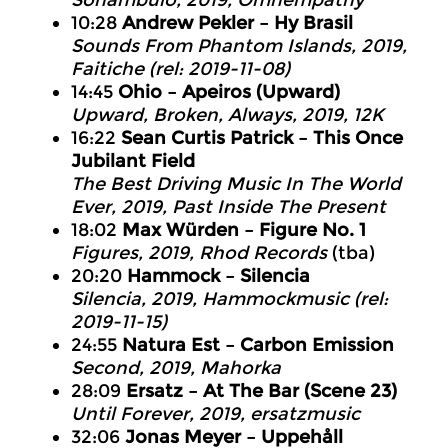
Sonambulo
, 2019, Omnempathy
10:28
Andrew Pekler – Hy Brasil
Sounds From Phantom Islands
, 2019,
Faitiche (rel: 2019-11-08)
14:45
Ohio – Apeiros (Upward)
Upward, Broken, Always
, 2019, 12K
16:22
Sean Curtis Patrick – This Once
Jubilant Field
The Best Driving Music In The World
Ever
, 2019, Past Inside The Present
18:02
Max Würden – Figure No. 1
Figures, 2019, Rhod Records
(tba)
20:20
Hammock – Silencia
Silencia
, 2019, Hammockmusic (rel:
2019-11-15)
24:55
Natura Est – Carbon Emission
Second
, 2019, Mahorka
28:09
Ersatz – At The Bar (Scene 23)
Until Forever
, 2019, ersatzmusic
32:06
Jonas Meyer – Uppehåll