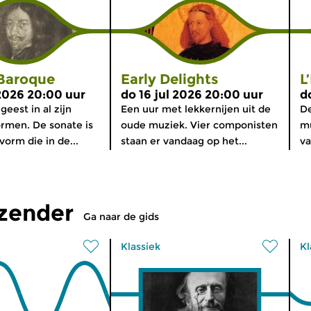
 Baroque
Early Delights
L
 2026 20:00 uur
do 16 jul 2026 20:00 uur
d
eest in al zijn
Een uur met lekkernijen uit de
De
rmen. De sonate is
oude muziek. Vier componisten
m
orm die in de...
staan er vandaag op het...
va
tzender
Ga naar de gids
Klassiek
Kl