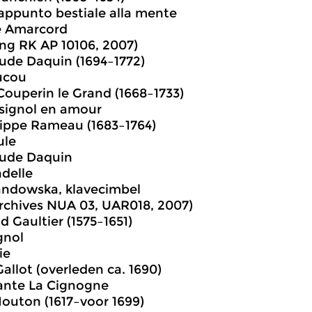
appunto bestiale alla mente
 Amarcord
ng RK AP 10106, 2007)
ude Daquin (1694–1772)
ucou
Couperin le Grand (1668–1733)
ssignol en amour
ippe Rameau (1683–1764)
ule
aude Daquin
ndelle
ndowska, klavecimbel
rchives NUA 03, UAR018, 2007)
Gaultier (1575–1651)
gnol
ie
allot (overleden ca. 1690)
ante La Cignogne
outon (1617–voor 1699)