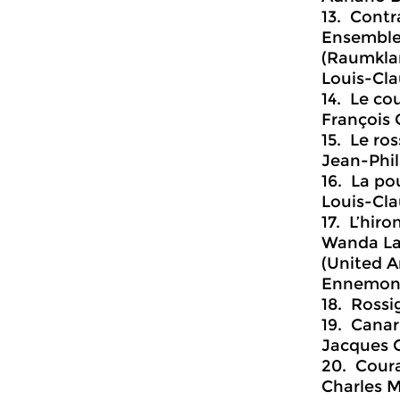
13. Contr
Ensemble
(Raumkla
Louis-Cla
14. Le co
François 
15. Le ro
Jean-Phil
16. La po
Louis-Cl
17. L’hiro
Wanda La
(United A
Ennemond 
18. Rossi
19. Canar
Jacques G
20. Cour
Charles M