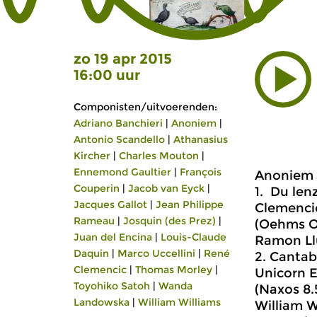
zo 19 apr 2015
16:00 uur
Componisten/uitvoerenden:
Adriano Banchieri
|
Anoniem
|
Antonio Scandello
|
Athanasius
Kircher
|
Charles Mouton
|
Ennemond Gaultier
|
François
Anoniem
Couperin
|
Jacob van Eyck
|
1. Du len
Jacques Gallot
|
Jean Philippe
Clemencic
Rameau
|
Josquin (des Prez)
|
(Oehms OC
Juan del Encina
|
Louis-Claude
Ramon Llu
Daquin
|
Marco Uccellini
|
René
2. Cantab
Clemencic
|
Thomas Morley
|
Unicorn 
Toyohiko Satoh
|
Wanda
(Naxos 8.
Landowska
|
William Williams
William W