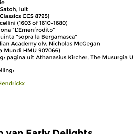
ie
Satoh, luit
Classics CCS 8795)
ellini (1603 of 1610–1680)
nona “L’Emenfrodito”
quinta “sopra la Bergamasca”
dian Academy olv. Nicholas McGegan
a Mundi HMU 907066)
g: pagina uit Athanasius Kircher, The Musurgia Un
ling:
Hendrickx
 van Early Delights