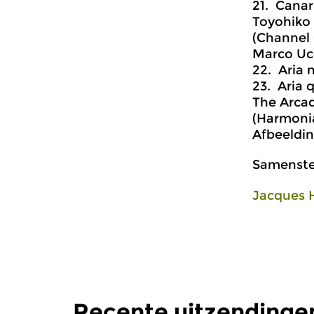
21. Canar
Toyohiko 
(Channel 
Marco Ucc
22. Aria 
23. Aria 
The Arca
(Harmoni
Afbeeldin
Samenstel
Jacques 
Recente uitzendingen