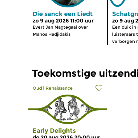
Die sanck een Liedt
Schatgr
zo 9 aug 2026 11:00 uur
zo 9 aug 
Evert Jan Nagtegaal over
Een duik in
Manos Hadjidakis
luisteraars
verborgen 
Toekomstige uitzendi
Oud
|
Renaissance
Early Delights
do 20 aug 2026 20:00 uur