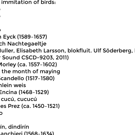
 immitation of birds:
o
o
o
 Eyck (1589–1657)
ch Nachtegaeltje
uller, Elisabeth Larsson, blokfluit. Ulf Söderberg,
 Sound CSCD-9203, 2011)
rley (ca. 1557–1602)
s the month of maying
candello (1517–1580)
nlein weis
Encina (1468–1529)
 cucú, cucucú
es Prez (ca. 1450–1521)
lo
ín, dindirín
anchieri (1568–1634)