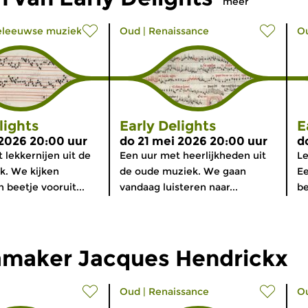
meer
eleeuwse muziek
Oud
|
Renaissance
O
lights
Early Delights
E
 2026 20:00 uur
do 21 mei 2026 20:00 uur
d
 lekkernijen uit de
Een uur met heerlijkheden uit
Le
k. We kijken
de oude muziek. We gaan
Ee
 beetje vooruit...
vandaag luisteren naar...
be
maker Jacques Hendrickx
Oud
|
Renaissance
O