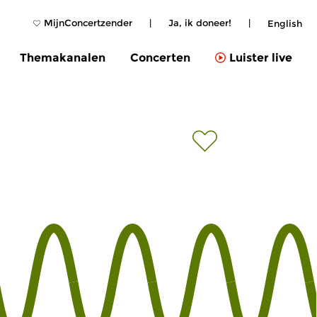
MijnConcertzender
|
Ja, ik doneer!
|
English
Themakanalen
Concerten
Luister live