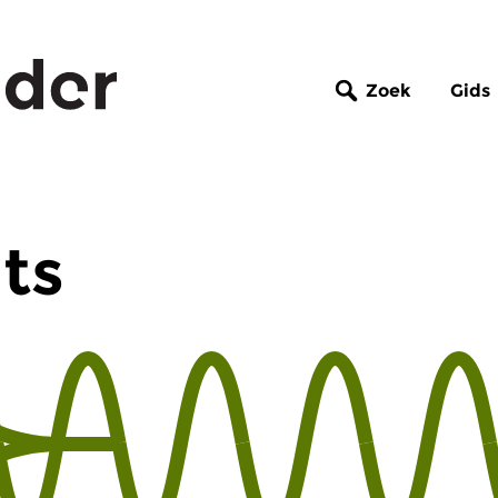
Zoek
Gids
hts