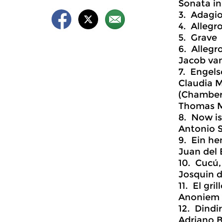
Sonata in
3. Adagi
4. Allegr
5. Grave
6. Allegr
Jacob van
7. Engels
Claudia M
(Chamber
Thomas Mo
8. Now i
Antonio S
9. Ein he
Juan del 
10. Cucú,
Josquin d
11. El gril
Anoniem
12. Dindir
Adriano B