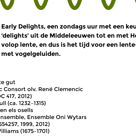
Early Delights, een zondags uur met een ke
‘delights’ uit de Middeleeuwen tot en met H
volop lente, en dus is het tijd voor een lent
met vogelgeluiden.
ze gut
 Consort olv. René Clemencic
 417, 2012)
ll (ca. 1232–1315)
en els osells
Ensemble, Ensemble Oni Wytars
554257, 1999, 2012)
illiams (1675–1701)