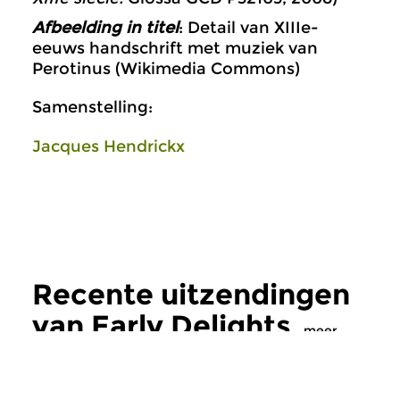
Afbeelding in titel
: Detail van XIIIe-
eeuws handschrift met muziek van
Perotinus (Wikimedia Commons)
Samenstelling:
Jacques Hendrickx
Recente uitzendingen
van Early Delights
meer
Oud
|
Renaissance
Oud
|
Renaissance