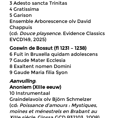
3 Adesto sancta Trinitas
4 Gratissima
5 Garison
Ensemble Arborescence olv David
Chappuis
(cd:
Douce playsence
. Evidence Classics
EVCD149, 2025)
Goswin de Bossut (fl 1231 – 1238)
6 Fuit in Bruxella quidam adolescens
7 Gaude Mater Ecclesia
8 Exaltent nomen Domini
9 Gaude Maria filia Syon
Aanvulling
:
Anoniem (XIIIe eeuw)
10 Instrumentaal
Graindelavoix olv Björn Schmelzer
(cd:
Poissance d’amours : Mystiques,
moines et ménestrels en Brabant au
XIIIe siècle.
Glossa GCD P32103, 2008)