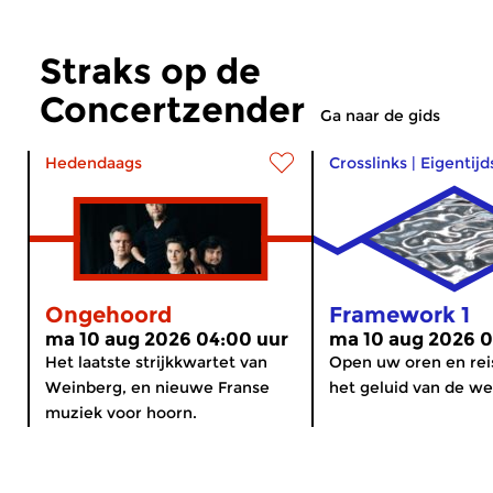
Straks op de
Concertzender
Ga naar de gids
Hedendaags
Crosslinks
|
Eigentij
Ongehoord
Framework 1
ma 10 aug 2026 04:00 uur
ma 10 aug 2026 0
Het laatste strijkkwartet van
Open uw oren en rei
Weinberg, en nieuwe Franse
het geluid van de we
muziek voor hoorn.