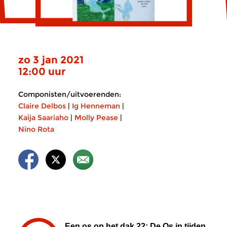
zo 3 jan 2021
12:00 uur
Componisten/uitvoerenden:
Claire Delbos
|
Ig Henneman
|
Kaija Saariaho
|
Molly Pease
|
Nino Rota
Een os op het dak 22: De Os in tijden