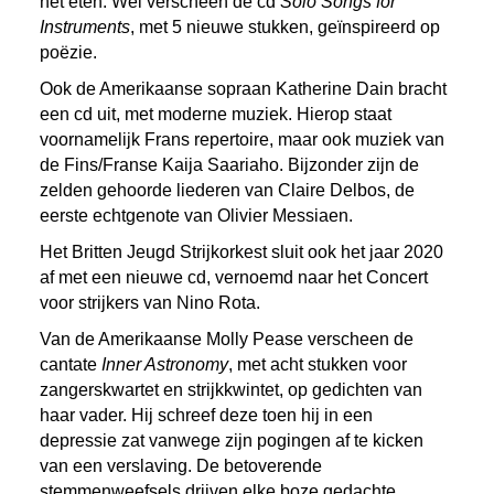
het eten. Wel verscheen de cd
Solo Songs for
Instruments
, met 5 nieuwe stukken, geïnspireerd op
poëzie.
Ook de Amerikaanse sopraan Katherine Dain bracht
een cd uit, met moderne muziek. Hierop staat
voornamelijk Frans repertoire, maar ook muziek van
de Fins/Franse Kaija Saariaho. Bijzonder zijn de
zelden gehoorde liederen van Claire Delbos, de
eerste echtgenote van Olivier Messiaen.
Het Britten Jeugd Strijkorkest sluit ook het jaar 2020
af met een nieuwe cd, vernoemd naar het Concert
voor strijkers van Nino Rota.
Van de Amerikaanse Molly Pease verscheen de
cantate
Inner Astronomy
, met acht stukken voor
zangerskwartet en strijkkwintet, op gedichten van
haar vader. Hij schreef deze toen hij in een
depressie zat vanwege zijn pogingen af te kicken
van een verslaving. De betoverende
stemmenweefsels drijven elke boze gedachte