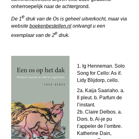
onherroepelijk naar de achtergrond.
e
De 1
druk van de Os is geheel uitverkocht, maar via
website
boekenbestellen.nl
ontvangt u een
e
exemplaar van de 2
druk.
1.
Ig Henneman. Solo
Song for Cello: As if.
Lidy Blijdorp, cello.
2a. Kaija Saariaho.
a.
Il pleut.
b.
Parfum de
l’instant.
2b.
Claire Delbos. a.
Dors. b
.
Ai-je pu
t’appeler de l’ombre.
Katherine Dain,