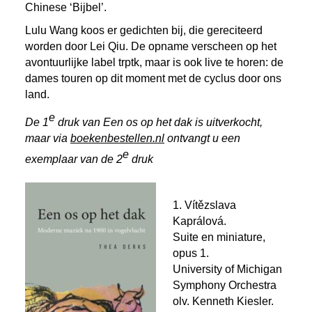
Chinese ‘Bijbel’.
Lulu Wang koos er gedichten bij, die gereciteerd
worden door Lei Qiu. De opname verscheen op het
avontuurlijke label trptk, maar is ook live te horen: de
dames touren op dit moment met de cyclus door ons
land.
e
De 1
druk van Een os op het dak is uitverkocht,
maar via
boekenbestellen.nl
ontvangt u een
e
exemplaar van de 2
druk
1. Vítězslava
Kaprálová.
Suite en miniature,
opus 1.
University of Michigan
Symphony Orchestra
olv.
Kenneth Kiesler.