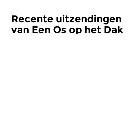
Recente uitzendingen
van Een Os op het Dak
meer
Hedendaags
Hedendaags
Een Os op het Dak
Een Os op het
zo 5 jul 2026 17:00 uur
zo 7 jun 2026 17:
Een os op het dak 87: De os in
Een os op het dak 86
tijden van oorlog # 50. Een
tijden van oorlog # 4
introductie van eigentijdse...
introductie van eigent