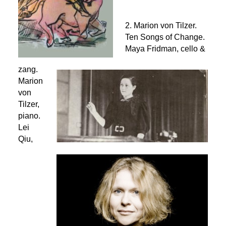
2. Marion von Tilzer.
Ten Songs of Change.
Maya Fridman, cello
&
zang.
Marion
von
Tilzer,
piano.
Lei
Qiu,