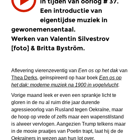
in tijden van oorlog # 37.
Een introductie van
eigentijdse muziek in
gewonemensentaal.
Werken van Valentin Silvestrov
[foto] & Britta Byström.
Aflevering
vierenzeventig van
Een os op het dak
van
Thea Derks
, geïnspireerd op haar boek
Een os op
het dak: moderne muziek na 1900 in vogelvlucht
.
Vorige maand leek er even een sprankje licht te
gloren in de nu al ruim drie jaar durende
agressieoorlog van Rusland tegen Oekraïne, maar
de hoop op vrede of zelfs maar een wapenstilstand
is alweer vervlogen. Aangezien Trump telkens maar
in de mooie praatjes van Poetin trapt, laat hij de de
Oekraïners in wezen aan hun lot over.