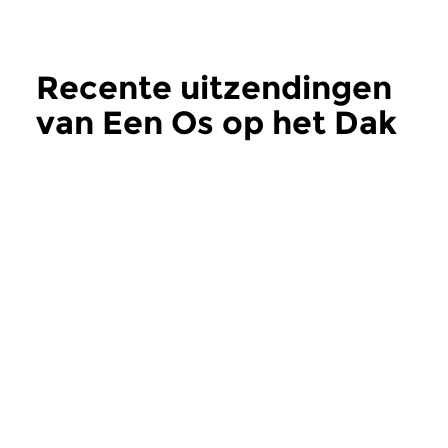
Recente uitzendingen
van Een Os op het Dak
meer
Hedendaags
Hedendaags
Een Os op het Dak
Een Os op het
zo 5 jul 2026 17:00 uur
zo 7 jun 2026 17:
Een os op het dak 87: De os in
Een os op het dak 86
tijden van oorlog # 50. Een
tijden van oorlog # 4
introductie van eigentijdse...
introductie van eigent