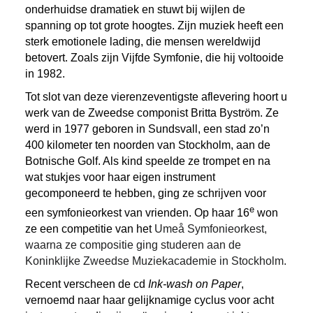
onderhuidse dramatiek en stuwt bij wijlen de
spanning op tot grote hoogtes. Zijn muziek heeft een
sterk emotionele lading, die mensen wereldwijd
betovert. Zoals zijn Vijfde Symfonie, die hij voltooide
in 1982.
Tot slot van deze vierenzeventigste aflevering hoort u
werk van de Zweedse componist Britta Byström. Ze
werd in 1977 geboren in Sundsvall, een stad zo’n
400 kilometer ten noorden van Stockholm, aan de
Botnische Golf. Als kind speelde ze trompet en na
wat stukjes voor haar eigen instrument
gecomponeerd te hebben, ging ze schrijven voor
e
een symfonieorkest van vrienden. Op haar 16
won
ze een competitie van het
Umeå Symfonieorkest,
waarna ze compositie ging studeren aan de
Koninklijke Zweedse Muziekacademie in Stockholm.
Recent verscheen de cd
Ink-wash on Paper
,
vernoemd naar haar gelijknamige cyclus voor acht