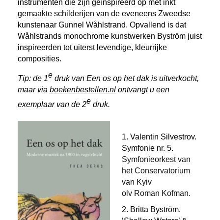
instrumenten die zijn geïnspireerd op met inkt
gemaakte schilderijen van de eveneens Zweedse
kunstenaar Gunnel Wåhlstrand. Opvallend is dat
Wåhlstrands monochrome kunstwerken Byström juist
inspireerden tot uiterst levendige, kleurrijke
composities.
e
Tip: de 1
druk van Een os op het dak is uitverkocht,
maar via
boekenbestellen.nl
ontvangt u een
e
exemplaar van de 2
druk.
1. Valentin Silvestrov.
Symfonie nr. 5.
Symfonieorkest van
het Conservatorium
van Kyiv
olv Roman Kofman.
2. Britta Byström.