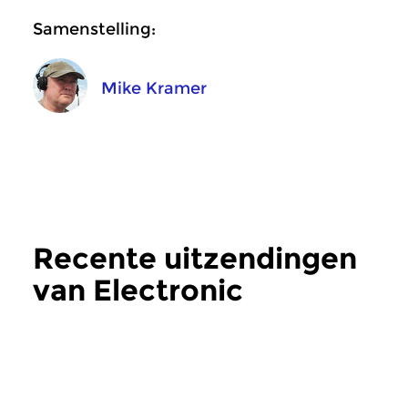
Samenstelling:
Mike Kramer
Recente uitzendingen
van Electronic
Frequencies
meer
Crosslinks
|
Eigentijdse muziek
Crosslinks
|
Eigentij